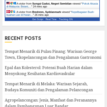
A visitor from
Sungai Gadut, Negeri Sembilan
viewed "
Pokok Akasia
di Malaysia: Botani,…
"
24 mins ago
A visitor from
Bredsten, Syddanmark
viewed "
Kepelbagaian Buah-
buahan Liar di Hutan…
"
26 mins ago
Get Script
Real Time
Tracking ON
RECENT POSTS
Tempat Menarik di Pulau Pinang: Warisan George
Town, Ekopelancongan dan Pengalaman Gastronomi
Epal dan Kolesterol: Potensi Buah Harian dalam
Menyokong Kesihatan Kardiovaskular
Tempat Menarik di Melaka: Warisan Sejarah,
Budaya Komuniti dan Pengalaman Pelancongan
Agropelancongan: Jenis, Manfaat dan Peranannya
dalam Pembangunan Luar Bandar