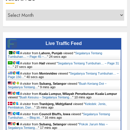
Archives
Live Traffic Feed
A visitor from
Lahore, Punjab
viewed "
Segalanya Tentang
Tumbuhan… – Page 45 –…
"
25 secs ago
A visitor from
Hail
viewed "
Segalanya Tentang Tumbuhan… – Page 31
–…
"
28 secs ago
A visitor from
Montevideo
viewed "
Segalanya Tentang Tumbuhan… –
Page 150…
"
41 secs ago
A visitor from
Subang, Selangor
viewed "
Buah Keriang Dot –
Segalanya Tentang…
"
9 mins ago
A visitor from
Kuala Lumpur, Wilayah Persekutuan Kuala Lumpur
viewed "
Buah Kesusu – Segalanya Tentang…
"
10 mins ago
A visitor from
Tranbjerg, Midtjylland
viewed "
Keledek: Jenis,
Pembiakan, Dan…
"
15 mins ago
A visitor from
Council Bluffs, Iowa
viewed "
Segalanya Tentang
Tumbuhan… – Blog ini…
"
16 mins ago
A visitor from
Subang, Selangor
viewed "
Pokok Jarum Mas –
Segalanya Tentang…
"
17 mins ago