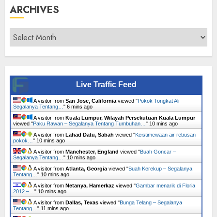
ARCHIVES
Archives
Live Traffic Feed
A visitor from
San Jose, California
viewed "
Pokok Tongkat Ali –
Segalanya Tentang…
"
6 mins ago
A visitor from
Kuala Lumpur, Wilayah Persekutuan Kuala Lumpur
viewed "
Paku Rawan – Segalanya Tentang Tumbuhan…
"
10 mins ago
A visitor from
Lahad Datu, Sabah
viewed "
Keistimewaan air rebusan
pokok…
"
10 mins ago
A visitor from
Manchester, England
viewed "
Buah Goncar –
Segalanya Tentang…
"
10 mins ago
A visitor from
Atlanta, Georgia
viewed "
Buah Kerekup – Segalanya
Tentang…
"
10 mins ago
A visitor from
Netanya, Hamerkaz
viewed "
Gambar menarik di Floria
2012 –…
"
10 mins ago
A visitor from
Dallas, Texas
viewed "
Bunga Telang – Segalanya
Tentang…
"
11 mins ago