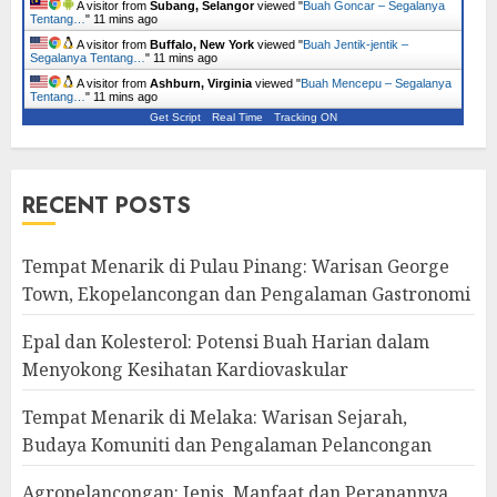
A visitor from
Subang, Selangor
viewed "
Buah Goncar – Segalanya
Tentang…
"
11 mins ago
A visitor from
Buffalo, New York
viewed "
Buah Jentik-jentik –
Segalanya Tentang…
"
11 mins ago
A visitor from
Ashburn, Virginia
viewed "
Buah Mencepu – Segalanya
Tentang…
"
11 mins ago
Get Script
Real Time
Tracking ON
RECENT POSTS
Tempat Menarik di Pulau Pinang: Warisan George
Town, Ekopelancongan dan Pengalaman Gastronomi
Epal dan Kolesterol: Potensi Buah Harian dalam
Menyokong Kesihatan Kardiovaskular
Tempat Menarik di Melaka: Warisan Sejarah,
Budaya Komuniti dan Pengalaman Pelancongan
Agropelancongan: Jenis, Manfaat dan Peranannya