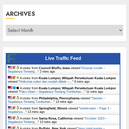
ARCHIVES
Archives
Live Traffic Feed
A visitor from
Council Bluffs, Iowa
viewed "
khasiat roselle –
Segalanya Tentang…
"
2 mins ago
A visitor from
Kuala Lumpur, Wilayah Persekutuan Kuala Lumpur
viewed "
Heliconia subur dan mudah dibiak –…
"
9 mins ago
A visitor from
Kuala Lumpur, Wilayah Persekutuan Kuala Lumpur
viewed "
Paku Uban – Segalanya Tentang Tumbuhan…
"
11 mins ago
A visitor from
Philadelphia, Pennsylvania
viewed "
Siantan –
Segalanya Tentang Tumbuhan…
"
13 mins ago
A visitor from
Springfield, Illinois
viewed "
antioksidan – Page 3 –
Segalanya…
"
13 mins ago
A visitor from
Santa Rosa, California
viewed "
October 2023 –
Segalanya Tentang…
"
13 mins ago
A visitor from
Buffalo, New York
viewed "
jamu halal wanita –