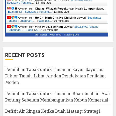
Segalanya Tentang…
"
13 mins ago
A visitor from
Cheras, Wilayah Persekutuan Kuala Lumpur
viewed
"
Buah Binjai – Segalanya Tentang…
"
13 mins ago
A visitor from
Ho Chi Minh City, Ho Chi Minh
viewed "
Segalanya
Tentang Tumbuhan… – Page 165…
"
16 mins ago
A visitor from
Vinh Phuc, Bac Ninh
viewed "
Segalanya Tentang
Tumbuhan… – Page 122…
"
16 mins ago
Get Script
Real Time
Tracking ON
RECENT POSTS
Pemilihan Tapak untuk Tanaman Sayur-Sayuran:
Faktor Tanah, Iklim, Air dan Pendekatan Penilaian
Moden
Pemilihan Tapak untuk Tanaman Buah-buahan: Asas
Penting Sebelum Membangunkan Kebun Komersial
Defisit Air Ringan Ketika Buah Matang: Strategi