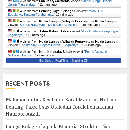
A visitor from
San Jose, California
viewed "
Mandi Bunga: Tradisi
Dalam Masyarakat…
"
11 mins ago
A visitor from
Petaling Jaya, Selangor
viewed "
Pokok Turi –
Segalanya Tentang Tumbuhan…
"
12 mins ago
A visitor from
Kuala Lumpur, Wilayah Persekutuan Kuala Lumpur
viewed "
Serbuk Halia Madu: Minuman Tradisional…
"
18 mins ago
A visitor from
Johor Bahru, Johor
viewed "
Pokok Bidara Kampung –
Segalanya…
"
19 mins ago
A visitor from
Kuala Lumpur, Wilayah Persekutuan Kuala Lumpur
viewed "
Khasiat Sayur Bayam Merah – Segalanya…
"
25 mins ago
A visitor from
Kota Kinabalu, Sabah
viewed "
Pokok Akasia di
Malaysia: Botani,…
"
27 mins ago
Get Script
Real Time
Tracking ON
RECENT POSTS
Makanan untuk Kesihatan Saraf Manusia: Nutrien
Penting, Paksi Usus-Otak dan Corak Pemakanan
Neuroprotektif
Fungsi Kolagen kepada Manusia: Struktur Tisu,