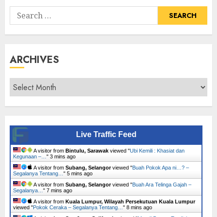
Search
for:
ARCHIVES
Archives
Live Traffic Feed
A visitor from
Bintulu, Sarawak
viewed "
Ubi Kemili : Khasiat dan
Kegunaan –…
"
3 mins ago
A visitor from
Subang, Selangor
viewed "
Buah Pokok Apa ni…? –
Segalanya Tentang…
"
5 mins ago
A visitor from
Subang, Selangor
viewed "
Buah Ara Telinga Gajah –
Segalanya…
"
7 mins ago
A visitor from
Kuala Lumpur, Wilayah Persekutuan Kuala Lumpur
viewed "
Pokok Ceraka – Segalanya Tentang…
"
8 mins ago