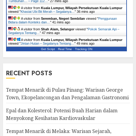
Tumbuhan… – Page 112…
"
27 mins ago
A visitor from
Kuala Lumpur, Wilayah Persekutuan Kuala Lumpur
viewed "
Khasiat Ubi Bit Merah – Segalanya…
"
36 mins ago
A visitor from
Seremban, Negeri Sembilan
viewed "
Penggunaan
Bidara dalam Konteks dan…
"
41 mins ago
A visitor from
Shah Alam, Selangor
viewed "
Pokok Semarak Api –
Segalanya Tentang…
"
47 mins ago
A visitor from
Kuala Lumpur, Wilayah Persekutuan Kuala Lumpur
viewed "
Jintan Hutan – Segalanya Tentang…
"
49 mins ago
Get Script
Real Time
Tracking ON
RECENT POSTS
Tempat Menarik di Pulau Pinang: Warisan George
Town, Ekopelancongan dan Pengalaman Gastronomi
Epal dan Kolesterol: Potensi Buah Harian dalam
Menyokong Kesihatan Kardiovaskular
Tempat Menarik di Melaka: Warisan Sejarah,