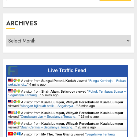
for:
ARCHIVES
Archives
Live Traffic Feed
A visitor from
Sungai Petani, Kedah
viewed "
Bunga Kemboja – Bukan
sekadar di…
"
4 mins ago
A visitor from
Shah Alam, Selangor
viewed "
Pokok Tembaga Suasa –
Segalanya Tentang…
"
5 mins ago
A visitor from
Kuala Lumpur, Wilayah Persekutuan Kuala Lumpur
viewed "
bilangan biji buah betik – Segalanya…
"
8 mins ago
A visitor from
Kuala Lumpur, Wilayah Persekutuan Kuala Lumpur
viewed "
Cendawan Liar – Segalanya Tentang…
"
15 mins ago
A visitor from
Kuala Lumpur, Wilayah Persekutuan Kuala Lumpur
viewed "
Buah Cermai – Segalanya Tentang…
"
26 mins ago
A visitor from
My Tho, Tien Giang
viewed "
Segalanya Tentang