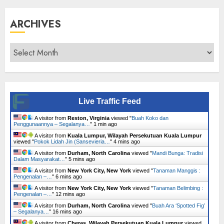
ARCHIVES
Archives
Live Traffic Feed
A visitor from
Reston, Virginia
viewed "
Buah Koko dan
Penggunaannya – Segalanya…
"
1 min ago
A visitor from
Kuala Lumpur, Wilayah Persekutuan Kuala Lumpur
viewed "
Pokok Lidah Jin (Sansevieria…
"
4 mins ago
A visitor from
Durham, North Carolina
viewed "
Mandi Bunga: Tradisi
Dalam Masyarakat…
"
5 mins ago
A visitor from
New York City, New York
viewed "
Tanaman Manggis :
Pengenalan –…
"
6 mins ago
A visitor from
New York City, New York
viewed "
Tanaman Belimbing :
Pengenalan –…
"
12 mins ago
A visitor from
Durham, North Carolina
viewed "
Buah Ara ‘Spotted Fig’
– Segalanya…
"
16 mins ago
A visitor from
Cheras, Wilayah Persekutuan Kuala Lumpur
viewed