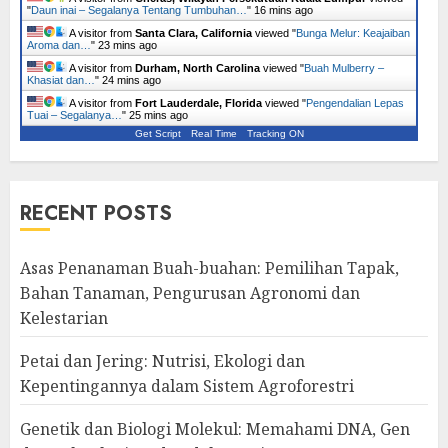
"
Daun inai – Segalanya Tentang Tumbuhan…
"
16 mins ago
A visitor from
Santa Clara, California
viewed "
Bunga Melur: Keajaiban
Aroma dan…
"
23 mins ago
A visitor from
Durham, North Carolina
viewed "
Buah Mulberry –
Khasiat dan…
"
24 mins ago
A visitor from
Fort Lauderdale, Florida
viewed "
Pengendalian Lepas
Tuai – Segalanya…
"
25 mins ago
Get Script
Real Time
Tracking ON
RECENT POSTS
Asas Penanaman Buah-buahan: Pemilihan Tapak,
Bahan Tanaman, Pengurusan Agronomi dan
Kelestarian
Petai dan Jering: Nutrisi, Ekologi dan
Kepentingannya dalam Sistem Agroforestri
Genetik dan Biologi Molekul: Memahami DNA, Gen