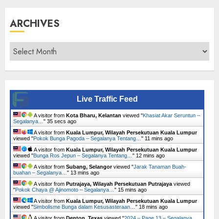
ARCHIVES
Archives
Live Traffic Feed
A visitor from
Kota Bharu, Kelantan
viewed "
Khasiat Akar Seruntun –
Segalanya…
"
36 secs ago
A visitor from
Kuala Lumpur, Wilayah Persekutuan Kuala Lumpur
viewed "
Pokok Bunga Pagoda – Segalanya Tentang…
"
11 mins ago
A visitor from
Kuala Lumpur, Wilayah Persekutuan Kuala Lumpur
viewed "
Bunga Ros Jepun – Segalanya Tentang…
"
12 mins ago
A visitor from
Subang, Selangor
viewed "
Jarak Tanaman Buah-
buahan – Segalanya…
"
13 mins ago
A visitor from
Putrajaya, Wilayah Persekutuan Putrajaya
viewed
"
Pokok Chaya @ Ajinomoto – Segalanya…
"
15 mins ago
A visitor from
Kuala Lumpur, Wilayah Persekutuan Kuala Lumpur
viewed "
Simbolisme Bunga dalam Kesusasteraan…
"
18 mins ago
A visitor from
Denton, Texas
viewed "
2024 – Page 13 – Segalanya