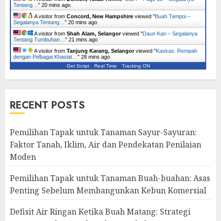
Tentang…
"
20 mins ago
A visitor from
Concord, New Hampshire
viewed "
Buah Tampoi –
Segalanya Tentang…
"
20 mins ago
A visitor from
Shah Alam, Selangor
viewed "
Daun Kari – Segalanya
Tentang Tumbuhan…
"
21 mins ago
A visitor from
Tanjung Karang, Selangor
viewed "
Kaskas: Rempah
dengan Pelbagai Khasiat…
"
28 mins ago
Get Script
Real Time
Tracking ON
RECENT POSTS
Pemilihan Tapak untuk Tanaman Sayur-Sayuran:
Faktor Tanah, Iklim, Air dan Pendekatan Penilaian
Moden
Pemilihan Tapak untuk Tanaman Buah-buahan: Asas
Penting Sebelum Membangunkan Kebun Komersial
Defisit Air Ringan Ketika Buah Matang: Strategi