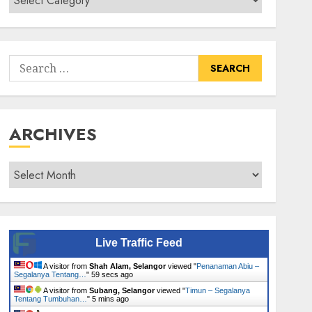
Senarai
Tumbuhan
Search
for:
ARCHIVES
Archives
Live Traffic Feed
A visitor from
Shah Alam, Selangor
viewed "
Penanaman Abiu –
Segalanya Tentang…
"
1 min ago
A visitor from
Subang, Selangor
viewed "
Timun – Segalanya
Tentang Tumbuhan…
"
5 mins ago