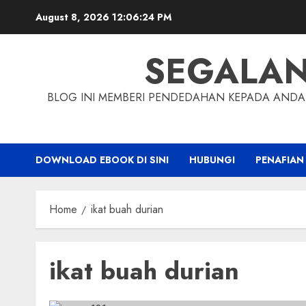
Skip
August 8, 2026
12:06:25 PM
to
content
SEGALA
BLOG INI MEMBERI PENDEDAHAN KEPADA ANDA 
DOWNLOAD EBOOK DI SINI
HUBUNGI
PENAFIAN
Home
ikat buah durian
ikat buah durian