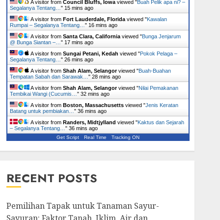
A visitor from
Council Bluffs, Iowa
viewed "
Buah Pelik apa ni? –
Segalanya Tentang…
"
15 mins ago
A visitor from
Fort Lauderdale, Florida
viewed "
Kawalan
Rumpai – Segalanya Tentang…
"
16 mins ago
A visitor from
Santa Clara, California
viewed "
Bunga Jenjarum
@ Bunga Siantan –…
"
17 mins ago
A visitor from
Sungai Petani, Kedah
viewed "
Pokok Pelaga –
Segalanya Tentang…
"
26 mins ago
A visitor from
Shah Alam, Selangor
viewed "
Buah-Buahan
Tempatan Sabah dan Sarawak…
"
28 mins ago
A visitor from
Shah Alam, Selangor
viewed "
Nilai Pemakanan
Tembikai Wangi (Cucumis…
"
32 mins ago
A visitor from
Boston, Massachusetts
viewed "
Jenis Keratan
Batang untuk pembiakan…
"
36 mins ago
A visitor from
Randers, Midtjylland
viewed "
Kaktus dan Sejarah
– Segalanya Tentang…
"
36 mins ago
Get Script
Real Time
Tracking ON
RECENT POSTS
Pemilihan Tapak untuk Tanaman Sayur-
Sayuran: Faktor Tanah, Iklim, Air dan