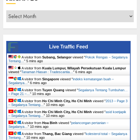
Archives
Live Traffic Feed
A visitor from
Subang, Selangor
viewed "
Pokok Rengas – Segalanya
Tentang…
"
5 mins ago
A visitor from
Kuala Lumpur, Wilayah Persekutuan Kuala Lumpur
viewed "
Tanaman Hiasan : Tradescantia…
"
6 mins ago
A visitor from
Singapore
viewed "
indeks kematangan buah –
Segalanya…
"
6 mins ago
A visitor from
Tuyen Quang
viewed "
Segalanya Tentang Tumbuhan…
– Page 21 –…
"
10 mins ago
A visitor from
Ho Chi Minh City, Ho Chi Minh
viewed "
2013 – Page 3
– Segalanya Tentang…
"
10 mins ago
A visitor from
Ho Chi Minh City, Ho Chi Minh
viewed "
asid koetjapik
– Segalanya Tentang…
"
10 mins ago
A visitor from
Hoa Binh
viewed "
pelancongan pertanian –
Segalanya…
"
10 mins ago
A visitor from
Thang, Bac Giang
viewed "
kolesterol total – Segalanya
Tentang…
"
10 mins ago