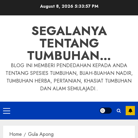
Skip
August 8, 2026
5:33:58 PM
to
content
SEGALANYA
TENTANG
TUMBUHAN…
BLOG INI MEMBERI PENDEDAHAN KEPADA ANDA
TENTANG SPESIES TUMBUHAN, BUAH-BUAHAN NADIR,
TUMBUHAN HERBA, PERTANIAN, KHASIAT TUMBUHAN
DAN ALAM SEMULAJADI..
Primary
Menu
Home
Gula Apong