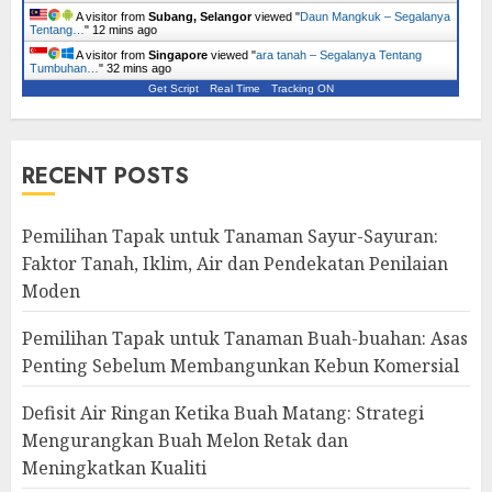
A visitor from
Subang, Selangor
viewed "
Daun Mangkuk – Segalanya
Tentang…
"
12 mins ago
A visitor from
Singapore
viewed "
ara tanah – Segalanya Tentang
Tumbuhan…
"
32 mins ago
Get Script
Real Time
Tracking ON
RECENT POSTS
Pemilihan Tapak untuk Tanaman Sayur-Sayuran:
Faktor Tanah, Iklim, Air dan Pendekatan Penilaian
Moden
Pemilihan Tapak untuk Tanaman Buah-buahan: Asas
Penting Sebelum Membangunkan Kebun Komersial
Defisit Air Ringan Ketika Buah Matang: Strategi
Mengurangkan Buah Melon Retak dan
Meningkatkan Kualiti