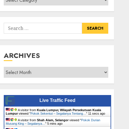
Senarai
Tumbuhan
Search
for:
ARCHIVES
Archives
Live Traffic Feed
A visitor from
Kuala Lumpur, Wilayah Persekutuan Kuala
Lumpur
viewed "
Pokok Sekentut – Segalanya Tentang…
"
11 secs ago
A visitor from
Shah Alam, Selangor
viewed "
Pokok Durian
Musang King – Segalanya…
"
5 mins ago