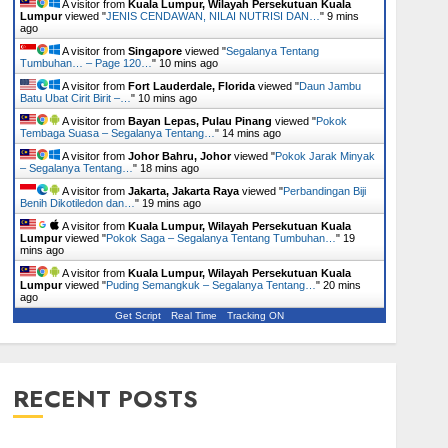
A visitor from
Kuala Lumpur, Wilayah Persekutuan Kuala
Lumpur
viewed "
JENIS CENDAWAN, NILAI NUTRISI DAN…
"
9 mins
ago
A visitor from
Singapore
viewed "
Segalanya Tentang
Tumbuhan… – Page 120…
"
10 mins ago
A visitor from
Fort Lauderdale, Florida
viewed "
Daun Jambu
Batu Ubat Cirit Birit –…
"
10 mins ago
A visitor from
Bayan Lepas, Pulau Pinang
viewed "
Pokok
Tembaga Suasa – Segalanya Tentang…
"
14 mins ago
A visitor from
Johor Bahru, Johor
viewed "
Pokok Jarak Minyak
– Segalanya Tentang…
"
18 mins ago
A visitor from
Jakarta, Jakarta Raya
viewed "
Perbandingan Biji
Benih Dikotiledon dan…
"
19 mins ago
A visitor from
Kuala Lumpur, Wilayah Persekutuan Kuala
Lumpur
viewed "
Pokok Saga – Segalanya Tentang Tumbuhan…
"
19
mins ago
A visitor from
Kuala Lumpur, Wilayah Persekutuan Kuala
Lumpur
viewed "
Puding Semangkuk – Segalanya Tentang…
"
20 mins
ago
Get Script
Real Time
Tracking ON
RECENT POSTS