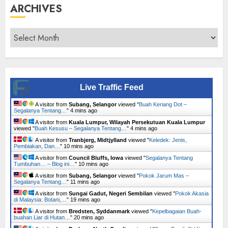
ARCHIVES
Archives
Live Traffic Feed
A visitor from
Subang, Selangor
viewed "
Buah Keriang Dot –
Segalanya Tentang…
"
4 mins ago
A visitor from
Kuala Lumpur, Wilayah Persekutuan Kuala Lumpur
viewed "
Buah Kesusu – Segalanya Tentang…
"
4 mins ago
A visitor from
Tranbjerg, Midtjylland
viewed "
Keledek: Jenis,
Pembiakan, Dan…
"
10 mins ago
A visitor from
Council Bluffs, Iowa
viewed "
Segalanya Tentang
Tumbuhan… – Blog ini…
"
10 mins ago
A visitor from
Subang, Selangor
viewed "
Pokok Jarum Mas –
Segalanya Tentang…
"
11 mins ago
A visitor from
Sungai Gadut, Negeri Sembilan
viewed "
Pokok Akasia
di Malaysia: Botani,…
"
19 mins ago
A visitor from
Bredsten, Syddanmark
viewed "
Kepelbagaian Buah-
buahan Liar di Hutan…
"
20 mins ago