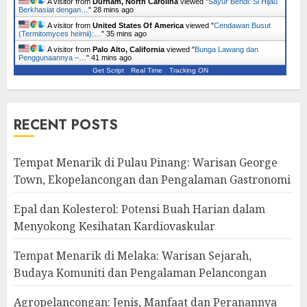
A visitor from
Durham, North Carolina
viewed "
Sayur Bendi: Si Hijau
Berkhasiat dengan…
"
28 mins ago
A visitor from
United States Of America
viewed "
Cendawan Busut
(Termitomyces heimii):…
"
35 mins ago
A visitor from
Palo Alto, California
viewed "
Bunga Lawang dan
Penggunaannya –…
"
41 mins ago
Get Script
Real Time
Tracking ON
RECENT POSTS
Tempat Menarik di Pulau Pinang: Warisan George
Town, Ekopelancongan dan Pengalaman Gastronomi
Epal dan Kolesterol: Potensi Buah Harian dalam
Menyokong Kesihatan Kardiovaskular
Tempat Menarik di Melaka: Warisan Sejarah,
Budaya Komuniti dan Pengalaman Pelancongan
Agropelancongan: Jenis, Manfaat dan Peranannya