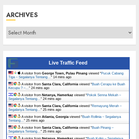
ARCHIVES
Archives
Live Traffic Feed
A visitor from
George Town, Pulau Pinang
viewed "
Pucuk Cabang
Tiga – Segalanya Tentang…
"
14 mins ago
A visitor from
Santa Clara, California
viewed "
Buah Cerapu ke Buah
Kecupu ? –…
"
24 mins ago
A visitor from
Netanya, Hamerkaz
viewed "
Pokok Senna Mekah –
Segalanya Tentang…
"
24 mins ago
A visitor from
Santa Clara, California
viewed "
Remayung Merah –
Segalanya Tentang…
"
25 mins ago
A visitor from
Atlanta, Georgia
viewed "
Buah Rollinia – Segalanya
Tentang…
"
25 mins ago
A visitor from
Santa Clara, California
viewed "
Buah Pinang –
Segalanya Tentang…
"
25 mins ago
A visitor from
Netanya, Hamerkaz
viewed "
Buah Kulim – Segalanya