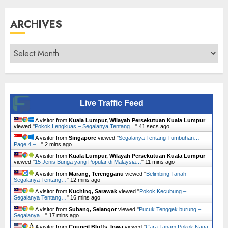
ARCHIVES
Archives
Live Traffic Feed
A visitor from
Kuala Lumpur, Wilayah Persekutuan Kuala Lumpur
viewed "
Pokok Lengkuas – Segalanya Tentang…
"
42 secs ago
A visitor from
Singapore
viewed "
Segalanya Tentang Tumbuhan… –
Page 4 –…
"
2 mins ago
A visitor from
Kuala Lumpur, Wilayah Persekutuan Kuala Lumpur
viewed "
15 Jenis Bunga yang Popular di Malaysia…
"
11 mins ago
A visitor from
Marang, Terengganu
viewed "
Belimbing Tanah –
Segalanya Tentang…
"
12 mins ago
A visitor from
Kuching, Sarawak
viewed "
Pokok Kecubung –
Segalanya Tentang…
"
16 mins ago
A visitor from
Subang, Selangor
viewed "
Pucuk Tenggek burung –
Segalanya…
"
17 mins ago
A visitor from
Council Bluffs, Iowa
viewed "
Cara Tanam Pokok Naga