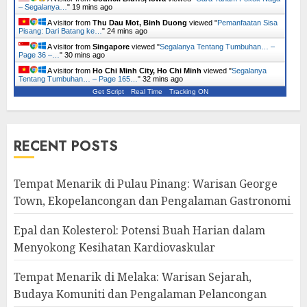
– Segalanya…
"
19 mins ago
A visitor from
Thu Dau Mot, Binh Duong
viewed "
Pemanfaatan Sisa
Pisang: Dari Batang ke…
"
24 mins ago
A visitor from
Singapore
viewed "
Segalanya Tentang Tumbuhan… –
Page 36 –…
"
30 mins ago
A visitor from
Ho Chi Minh City, Ho Chi Minh
viewed "
Segalanya
Tentang Tumbuhan… – Page 165…
"
32 mins ago
Get Script
Real Time
Tracking ON
RECENT POSTS
Tempat Menarik di Pulau Pinang: Warisan George
Town, Ekopelancongan dan Pengalaman Gastronomi
Epal dan Kolesterol: Potensi Buah Harian dalam
Menyokong Kesihatan Kardiovaskular
Tempat Menarik di Melaka: Warisan Sejarah,
Budaya Komuniti dan Pengalaman Pelancongan