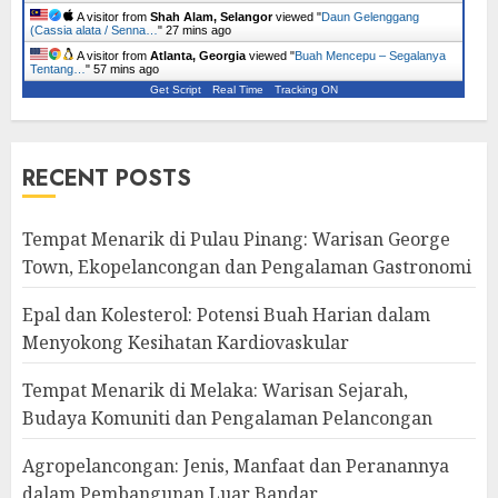
A visitor from
Shah Alam, Selangor
viewed "
Daun Gelenggang
(Cassia alata / Senna…
"
27 mins ago
A visitor from
Atlanta, Georgia
viewed "
Buah Mencepu – Segalanya
Tentang…
"
57 mins ago
Get Script
Real Time
Tracking ON
RECENT POSTS
Tempat Menarik di Pulau Pinang: Warisan George
Town, Ekopelancongan dan Pengalaman Gastronomi
Epal dan Kolesterol: Potensi Buah Harian dalam
Menyokong Kesihatan Kardiovaskular
Tempat Menarik di Melaka: Warisan Sejarah,
Budaya Komuniti dan Pengalaman Pelancongan
Agropelancongan: Jenis, Manfaat dan Peranannya
dalam Pembangunan Luar Bandar