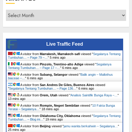
Archives
Live Traffic Feed
A visitor from
Marrakesh, Marrakech-safi
viewed "
Segalanya Tentang
Tumbuhan… – Page 79 –…
"
5 mins ago
A visitor from
Pinzolo, Trentino-alto Adige
viewed "
Segalanya
Tentang Tumbuhan… – Page 17 –…
"
6 mins ago
A visitor from
Subang, Selangor
viewed "
Balik angin – Mallothus
biaceae –…
"
6 mins ago
A visitor from
San Andres De Giles, Buenos Aires
viewed
"
Segalanya Tentang Tumbuhan… – Page 136…
"
6 mins ago
A visitor from
Orem, Utah
viewed "
Analisis Saintifik Bunga Raya –…
"
13 mins ago
A visitor from
Rompin, Negeri Sembilan
viewed "
10 Fakta Bunga
Teratai – Segalanya…
"
18 mins ago
A visitor from
Oklahoma City, Oklahoma
viewed "
Segalanya Tentang
Tumbuhan… – Blog ini…
"
19 mins ago
A visitor from
Beijing
viewed "
jamu wanita berkahwin – Segalanya…
"
25 mins ago