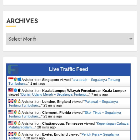
ARCHIVES
Archives
Live Traffic Feed
A visitor from
Singapore
viewed "
ara tanah – Segalanya Tentang
Tumbuhan…
"
1 min ago
A visitor from
Kuala Lumpur, Wilayah Persekutuan Kuala Lumpur
viewed "
Durian Udang Merah – Segalanya Tentang…
"
7 mins ago
A visitor from
London, England
viewed "
Pakawali – Segalanya
Tentang Tumbuhan…
"
23 mins ago
A visitor from
Clermont, Florida
viewed "
Ekor Tikus – Segalanya
Tentang Tumbuhan…
"
23 mins ago
A visitor from
Chattanooga, Tennessee
viewed "
Kepentingan Cahaya
Matahari dalam…
"
28 mins ago
A visitor from
Exeter, England
viewed "
Periuk Kera – Segalanya
Tentang…
"
28 mins ago