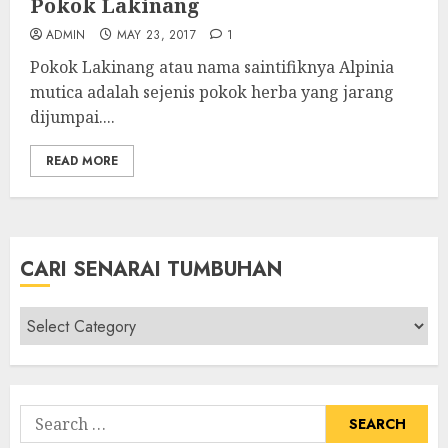
Pokok Lakinang
ADMIN
MAY 23, 2017
1
Pokok Lakinang atau nama saintifiknya Alpinia
mutica adalah sejenis pokok herba yang jarang
dijumpai....
READ MORE
CARI SENARAI TUMBUHAN
Cari
Senarai
Tumbuhan
Search
for: