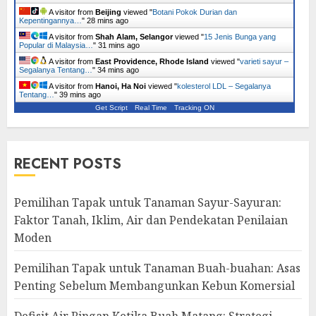
A visitor from
Beijing
viewed "
Botani Pokok Durian dan
Kepentingannya…
"
28 mins ago
A visitor from
Shah Alam, Selangor
viewed "
15 Jenis Bunga yang
Popular di Malaysia…
"
31 mins ago
A visitor from
East Providence, Rhode Island
viewed "
varieti sayur –
Segalanya Tentang…
"
34 mins ago
A visitor from
Hanoi, Ha Noi
viewed "
kolesterol LDL – Segalanya
Tentang…
"
39 mins ago
Get Script
Real Time
Tracking ON
RECENT POSTS
Pemilihan Tapak untuk Tanaman Sayur-Sayuran:
Faktor Tanah, Iklim, Air dan Pendekatan Penilaian
Moden
Pemilihan Tapak untuk Tanaman Buah-buahan: Asas
Penting Sebelum Membangunkan Kebun Komersial