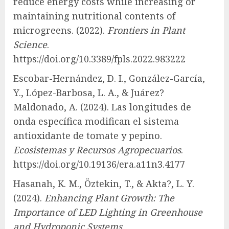
reduce energy costs while increasing or
maintaining nutritional contents of
microgreens. (2022).
Frontiers in Plant
Science
.
https://doi.org/10.3389/fpls.2022.983222
Escobar-Hernández, D. I., González-García,
Y., López-Barbosa, L. A., & Juárez?
Maldonado, A. (2024). Las longitudes de
onda específica modifican el sistema
antioxidante de tomate y pepino.
Ecosistemas y Recursos Agropecuarios
.
https://doi.org/10.19136/era.a11n3.4177
Hasanah, K. M., Öztekin, T., & Akta?, L. Y.
(2024).
Enhancing Plant Growth: The
Importance of LED Lighting in Greenhouse
and Hydroponic Systems
.