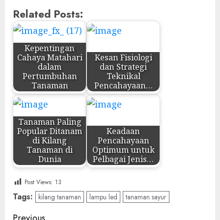
Related Posts:
Kepentingan
Cahaya Matahari
Kesan Fisiologi
dalam
dan Strategi
Pertumbuhan
Teknikal
Tanaman
Pencahayaan…
Tanaman Paling
Popular Ditanam
Keadaan
di Kilang
Pencahayaan
Tanaman di
Optimum untuk
Dunia
Pelbagai Jenis…
Post Views:
13
Tags:
kilang tanaman
lampu led
tanaman sayur
Post
Previous