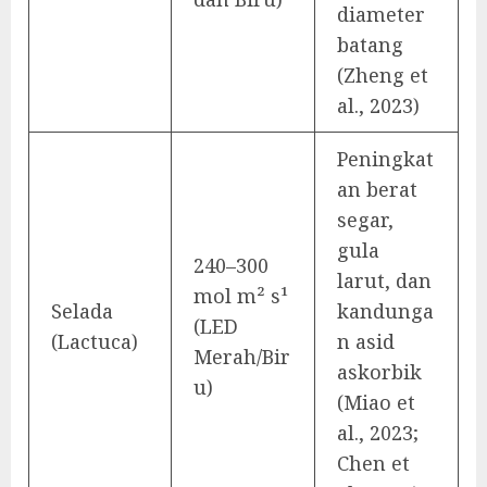
diameter
batang
(Zheng et
al., 2023)
Peningkat
an berat
segar,
gula
240–300
larut, dan
mol m² s¹
Selada
kandunga
(LED
(Lactuca)
n asid
Merah/Bir
askorbik
u)
(Miao et
al., 2023;
Chen et