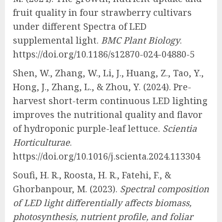
fruit quality in four strawberry cultivars
under different Spectra of LED
supplemental light.
BMC Plant Biology
.
https://doi.org/10.1186/s12870-024-04880-5
Shen, W., Zhang, W., Li, J., Huang, Z., Tao, Y.,
Hong, J., Zhang, L., & Zhou, Y. (2024). Pre-
harvest short-term continuous LED lighting
improves the nutritional quality and flavor
of hydroponic purple-leaf lettuce.
Scientia
Horticulturae
.
https://doi.org/10.1016/j.scienta.2024.113304
Soufi, H. R., Roosta, H. R., Fatehi, F., &
Ghorbanpour, M. (2023).
Spectral composition
of LED light differentially affects biomass,
photosynthesis, nutrient profile, and foliar