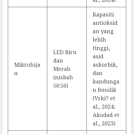
Kapasiti
antioksid
an yang
lebih
tinggi,
LED Biru
asid
dan
Mikrohija
askorbik,
Merah
u
dan
(nisbah
kandunga
50:50)
n fenolik
(Vrki? et
al., 2024;
Akodad et
al., 2023)