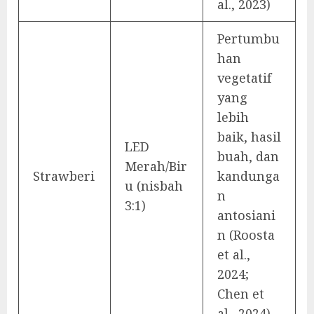
al., 2023)
Pertumbu
han
vegetatif
yang
lebih
baik, hasil
LED
buah, dan
Merah/Bir
Strawberi
kandunga
u (nisbah
n
3:1)
antosiani
n (Roosta
et al.,
2024;
Chen et
al., 2024)