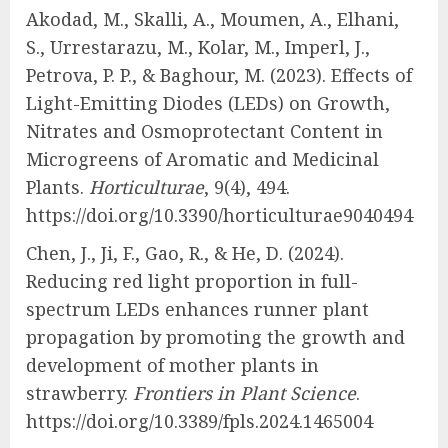
Akodad, M., Skalli, A., Moumen, A., Elhani,
S., Urrestarazu, M., Kolar, M., Imperl, J.,
Petrova, P. P., & Baghour, M. (2023). Effects of
Light-Emitting Diodes (LEDs) on Growth,
Nitrates and Osmoprotectant Content in
Microgreens of Aromatic and Medicinal
Plants.
Horticulturae
, 9(4), 494.
https://doi.org/10.3390/horticulturae9040494
Chen, J., Ji, F., Gao, R., & He, D. (2024).
Reducing red light proportion in full-
spectrum LEDs enhances runner plant
propagation by promoting the growth and
development of mother plants in
strawberry.
Frontiers in Plant Science
.
https://doi.org/10.3389/fpls.2024.1465004