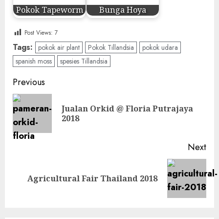
Pokok Tapeworm
Bunga Hoya
Post Views:
7
Tags:
pokok air plant
Pokok Tillandsia
pokok udara
spanish moss
spesies Tillandsia
Post
Previous
navigation
Jualan Orkid @ Floria Putrajaya
Pre
2018
pos
Next
Next
Agricultural Fair Thailand 2018
post: