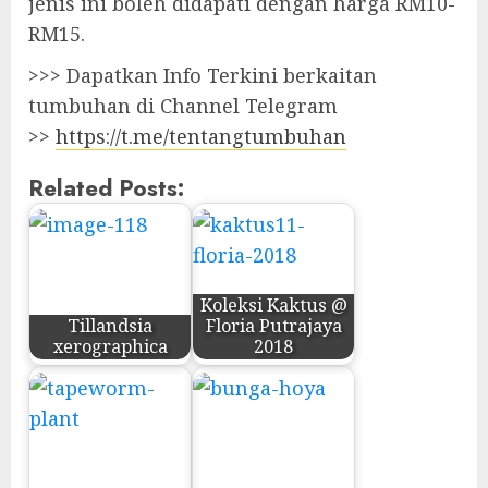
jenis ini boleh didapati dengan harga RM10-
RM15.
>>> Dapatkan Info Terkini berkaitan
tumbuhan di Channel Telegram
>>
https://t.me/tentangtumbuhan
Related Posts:
Koleksi Kaktus @
Tillandsia
Floria Putrajaya
xerographica
2018