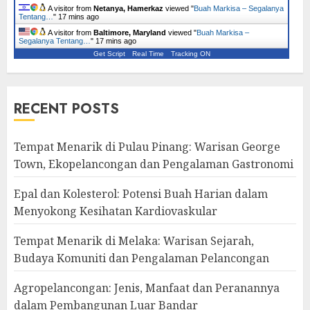
A visitor from
Netanya, Hamerkaz
viewed "
Buah Markisa – Segalanya
Tentang…
"
17 mins ago
A visitor from
Baltimore, Maryland
viewed "
Buah Markisa –
Segalanya Tentang…
"
17 mins ago
Get Script
Real Time
Tracking ON
RECENT POSTS
Tempat Menarik di Pulau Pinang: Warisan George
Town, Ekopelancongan dan Pengalaman Gastronomi
Epal dan Kolesterol: Potensi Buah Harian dalam
Menyokong Kesihatan Kardiovaskular
Tempat Menarik di Melaka: Warisan Sejarah,
Budaya Komuniti dan Pengalaman Pelancongan
Agropelancongan: Jenis, Manfaat dan Peranannya
dalam Pembangunan Luar Bandar