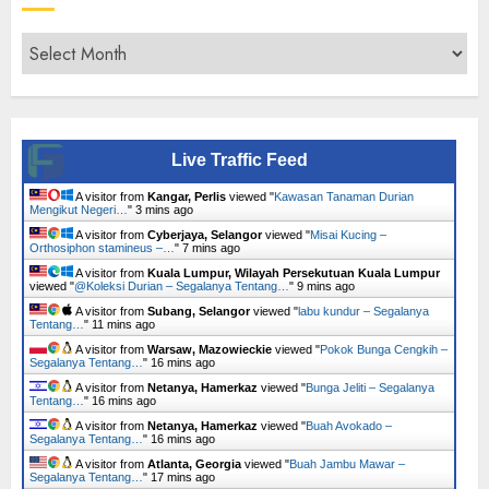
Archives
Live Traffic Feed
A visitor from
Kangar, Perlis
viewed "
Kawasan Tanaman Durian
Mengikut Negeri…
"
3 mins ago
A visitor from
Cyberjaya, Selangor
viewed "
Misai Kucing –
Orthosiphon stamineus –…
"
7 mins ago
A visitor from
Kuala Lumpur, Wilayah Persekutuan Kuala Lumpur
viewed "
@Koleksi Durian – Segalanya Tentang…
"
9 mins ago
A visitor from
Subang, Selangor
viewed "
labu kundur – Segalanya
Tentang…
"
11 mins ago
A visitor from
Warsaw, Mazowieckie
viewed "
Pokok Bunga Cengkih –
Segalanya Tentang…
"
16 mins ago
A visitor from
Netanya, Hamerkaz
viewed "
Bunga Jeliti – Segalanya
Tentang…
"
16 mins ago
A visitor from
Netanya, Hamerkaz
viewed "
Buah Avokado –
Segalanya Tentang…
"
16 mins ago
A visitor from
Atlanta, Georgia
viewed "
Buah Jambu Mawar –
Segalanya Tentang…
"
17 mins ago