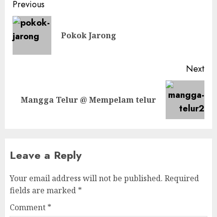
Post
Previous
navigation
Pre
Pokok Jarong
pos
Next
Next
Mangga Telur @ Mempelam telur
post:
Leave a Reply
Your email address will not be published.
Required
fields are marked
*
Comment
*