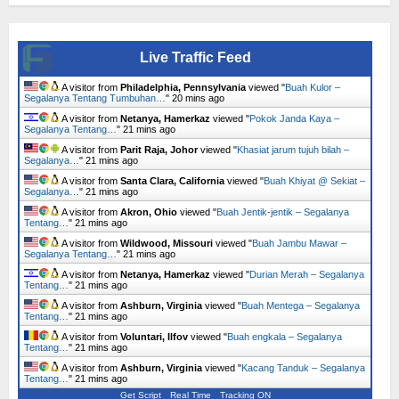
Live Traffic Feed
A visitor from
Philadelphia, Pennsylvania
viewed "
Buah Kulor –
Segalanya Tentang Tumbuhan…
"
20 mins ago
A visitor from
Netanya, Hamerkaz
viewed "
Pokok Janda Kaya –
Segalanya Tentang…
"
21 mins ago
A visitor from
Parit Raja, Johor
viewed "
Khasiat jarum tujuh bilah –
Segalanya…
"
21 mins ago
A visitor from
Santa Clara, California
viewed "
Buah Khiyat @ Sekiat –
Segalanya…
"
21 mins ago
A visitor from
Akron, Ohio
viewed "
Buah Jentik-jentik – Segalanya
Tentang…
"
21 mins ago
A visitor from
Wildwood, Missouri
viewed "
Buah Jambu Mawar –
Segalanya Tentang…
"
21 mins ago
A visitor from
Netanya, Hamerkaz
viewed "
Durian Merah – Segalanya
Tentang…
"
21 mins ago
A visitor from
Ashburn, Virginia
viewed "
Buah Mentega – Segalanya
Tentang…
"
21 mins ago
A visitor from
Voluntari, Ilfov
viewed "
Buah engkala – Segalanya
Tentang…
"
21 mins ago
A visitor from
Ashburn, Virginia
viewed "
Kacang Tanduk – Segalanya
Tentang…
"
21 mins ago
Get Script
Real Time
Tracking ON