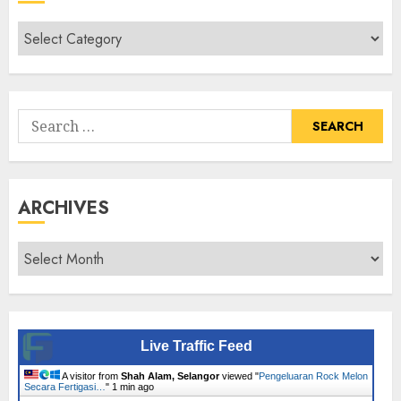
Cari
Senarai
Tumbuhan
Search
for:
ARCHIVES
Archives
Live Traffic Feed
A visitor from
Shah Alam, Selangor
viewed "
Pengeluaran Rock Melon
Secara Fertigasi…
"
1 min ago