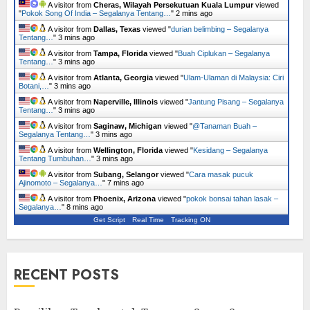
A visitor from
Cheras, Wilayah Persekutuan Kuala Lumpur
viewed
"
Pokok Song Of India – Segalanya Tentang…
"
2 mins ago
A visitor from
Dallas, Texas
viewed "
durian belimbing – Segalanya
Tentang…
"
3 mins ago
A visitor from
Tampa, Florida
viewed "
Buah Ciplukan – Segalanya
Tentang…
"
3 mins ago
A visitor from
Atlanta, Georgia
viewed "
Ulam-Ulaman di Malaysia: Ciri
Botani,…
"
3 mins ago
A visitor from
Naperville, Illinois
viewed "
Jantung Pisang – Segalanya
Tentang…
"
3 mins ago
A visitor from
Saginaw, Michigan
viewed "
@Tanaman Buah –
Segalanya Tentang…
"
3 mins ago
A visitor from
Wellington, Florida
viewed "
Kesidang – Segalanya
Tentang Tumbuhan…
"
3 mins ago
A visitor from
Subang, Selangor
viewed "
Cara masak pucuk
Ajinomoto – Segalanya…
"
7 mins ago
A visitor from
Phoenix, Arizona
viewed "
pokok bonsai tahan lasak –
Segalanya…
"
8 mins ago
Get Script
Real Time
Tracking ON
RECENT POSTS