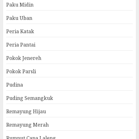
Paku Midin
Paku Uban
Peria Katak
Peria Pantai
Pokok Jenereh
Pokok Parsli
Pudina
Puding Semangkuk
Remayung Hijau
Remayung Merah
Rumput Capa Laleng