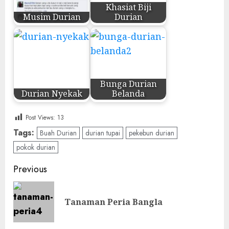
Khasiat Biji
Musim Durian
Durian
Bunga Durian
Durian Nyekak
Belanda
Post Views:
13
Tags:
Buah Durian
durian tupai
pekebun durian
pokok durian
Post
Previous
navigation
Pre
Tanaman Peria Bangla
pos