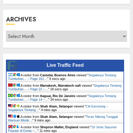
ARCHIVES
Archives
Live Traffic Feed
A visitor from
Castelar, Buenos Aires
viewed "
Segalanya Tentang
Tumbuhan… – Page 161…
"
10 secs ago
A visitor from
Marrakesh, Marrakech-safi
viewed "
Segalanya Tentang
Tumbuhan… – Page 22 –…
"
19 secs ago
A visitor from
Itaguai, Rio De Janeiro
viewed "
Segalanya Tentang
Tumbuhan… – Page 14 –…
"
35 secs ago
A visitor from
Shah Alam, Selangor
viewed "
Cili Geronong –
Segalanya Tentang…
"
4 mins ago
A visitor from
Shah Alam, Selangor
viewed "
Teras Nibong Tunggal:
Warisan Mistik…
"
9 mins ago
A visitor from
Shepton Mallet, England
viewed "
10 Jenis Sayuran
Popular di Dunia –…
"
11 mins ago