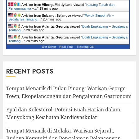
A visitor from
Viborg, Midtjylland
viewed "
Kacang Tanah dan
Penggunaanya –…
"
19 mins ago
A visitor from
Subang, Selangor
viewed "
Pokok Simpoh Air –
Segalanya Tentang…
"
20 mins ago
A visitor from
Atlanta, Georgia
viewed "
Buah Engkabang – Segalanya
Tentang…
"
28 mins ago
A visitor from
Atlanta, Georgia
viewed "
Buah Engkabang – Segalanya
Tentang…
"
28 mins ago
Get Script
Real Time
Tracking ON
RECENT POSTS
Tempat Menarik di Pulau Pinang: Warisan George
Town, Ekopelancongan dan Pengalaman Gastronomi
Epal dan Kolesterol: Potensi Buah Harian dalam
Menyokong Kesihatan Kardiovaskular
Tempat Menarik di Melaka: Warisan Sejarah,
Budaya Komuniti dan Pengalaman Pelancongan