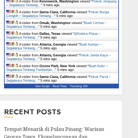
A visitor from
Kennewick, Washington
viewed "
Pokok Jenjuang
– Segalanya Tentang…
"
4 mins ago
A visitor from
Santa Clara, California
viewed "
Pokok Bunga
Cengkih – Segalanya Tentang…
"
5 mins ago
A visitor from
Omak, Washington
viewed "
Buah Cermai –
Segalanya Tentang…
"
5 mins ago
A visitor from
Dallas, Texas
viewed "
@Koleksi Petua –
Segalanya Tentang…
"
5 mins ago
A visitor from
Atlanta, Georgia
viewed "
Buah Kantan –
Segalanya Tentang…
"
5 mins ago
A visitor from
Atlanta, Georgia
viewed "
Pokok Janda Kaya –
Segalanya Tentang…
"
5 mins ago
A visitor from
Ozone Park, New York
viewed "
Buah Kulor –
Segalanya Tentang Tumbuhan…
"
5 mins ago
A visitor from
Santa Clara, California
viewed "
Pokok Parsli –
Segalanya Tentang…
"
5 mins ago
Get Script
Real Time
Tracking ON
RECENT POSTS
Tempat Menarik di Pulau Pinang: Warisan
George Town, Ekopelancongan dan