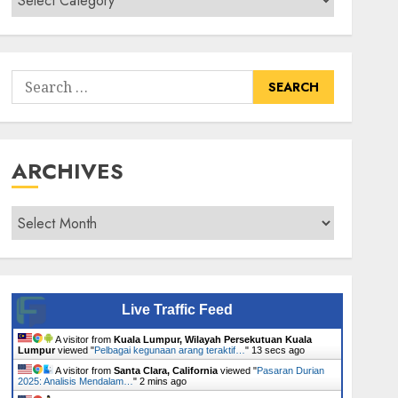
Senarai
Tumbuhan
Search
for:
ARCHIVES
Archives
Live Traffic Feed
A visitor from
Kuala Lumpur, Wilayah Persekutuan Kuala
Lumpur
viewed "
Pelbagai kegunaan arang teraktif…
"
14 secs ago
A visitor from
Santa Clara, California
viewed "
Pasaran Durian
2025: Analisis Mendalam…
"
2 mins ago