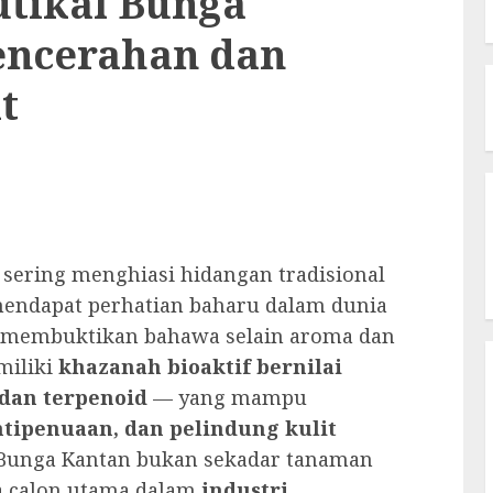
utikal Bunga
Pencerahan dan
t
g sering menghiasi hidangan tradisional
 mendapat perhatian baharu dalam dunia
ah membuktikan bahawa selain aroma dan
miliki
khazanah bioaktif bernilai
, dan terpenoid
— yang mampu
ntipenuaan, dan pelindung kulit
 Bunga Kantan bukan sekadar tanaman
ga calon utama dalam
industri