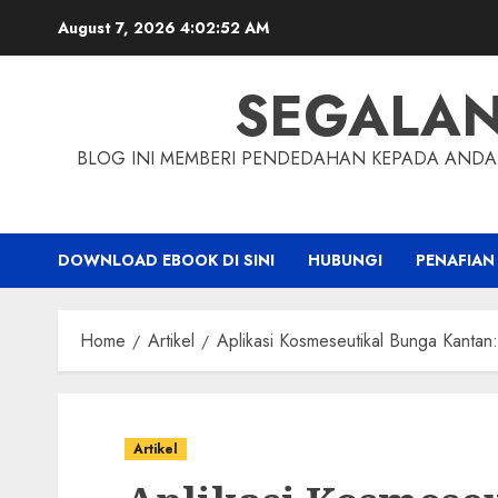
Skip
August 7, 2026
4:02:53 AM
to
content
SEGALA
BLOG INI MEMBERI PENDEDAHAN KEPADA ANDA 
DOWNLOAD EBOOK DI SINI
HUBUNGI
PENAFIAN
Home
Artikel
Aplikasi Kosmeseutikal Bunga Kantan
Artikel