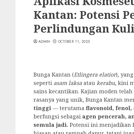
Aplikasi Kosmese
Kantan: Potensi 
Perlindungan Kuli
ADMIN
OCTOBER 11, 2025
Bunga Kantan (
Etlingera elatior
), yan
seperti
asam laksa
atau
kerabu
, kini
sains kecantikan. Kajian moden tel
rasanya yang unik, Bunga Kantan me
tinggi
— terutama
flavonoid, fenol
berfungsi sebagai
agen pencerah, a
semula jadi.
Potensi ini menjadikan
hiasan atau rempah dapur, tetapi ju