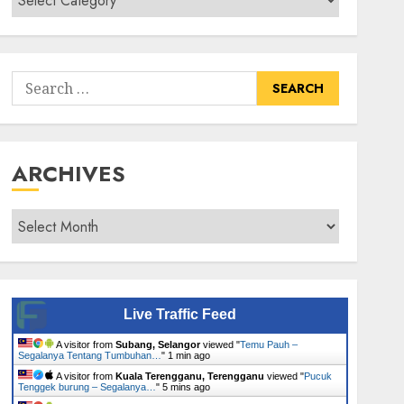
Senarai
Tumbuhan
Search
for:
ARCHIVES
Archives
Live Traffic Feed
A visitor from
Subang, Selangor
viewed "
Temu Pauh –
Segalanya Tentang Tumbuhan…
"
1 min ago
A visitor from
Kuala Terengganu, Terengganu
viewed "
Pucuk
Tenggek burung – Segalanya…
"
5 mins ago