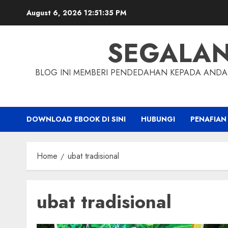
Skip
August 6, 2026
12:51:36 PM
to
content
SEGALA
BLOG INI MEMBERI PENDEDAHAN KEPADA ANDA 
DOWNLOAD EBOOK DI SINI
HUBUNGI
PENAFIAN
Home
ubat tradisional
ubat tradisional