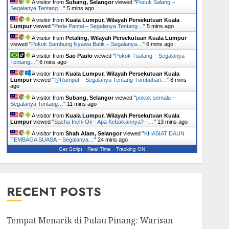
A visitor from
Subang, Selangor
viewed "
Pucuk Salang –
Segalanya Tentang…
"
5 mins ago
A visitor from
Kuala Lumpur, Wilayah Persekutuan Kuala
Lumpur
viewed "
Peria Pantai – Segalanya Tentang…
"
5 mins ago
A visitor from
Petaling, Wilayah Persekutuan Kuala Lumpur
viewed "
Pokok Sambung Nyawa Batik – Segalanya…
"
6 mins ago
A visitor from
Sao Paulo
viewed "
Pokok Tualang – Segalanya
Tentang…
"
6 mins ago
A visitor from
Kuala Lumpur, Wilayah Persekutuan Kuala
Lumpur
viewed "
@Rumput – Segalanya Tentang Tumbuhan…
"
8 mins
ago
A visitor from
Subang, Selangor
viewed "
pokok semalu –
Segalanya Tentang…
"
11 mins ago
A visitor from
Kuala Lumpur, Wilayah Persekutuan Kuala
Lumpur
viewed "
Sacha Inchi Oil – Apa Kebaikannya? –…
"
13 mins ago
A visitor from
Shah Alam, Selangor
viewed "
KHASIAT DAUN
TEMBAGA SUASA – Segalanya…
"
24 mins ago
Get Script
Real Time
Tracking ON
RECENT POSTS
Tempat Menarik di Pulau Pinang: Warisan