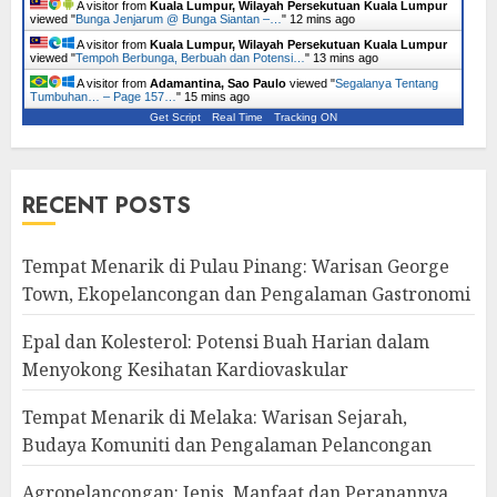
A visitor from
Kuala Lumpur, Wilayah Persekutuan Kuala Lumpur
viewed "
Bunga Jenjarum @ Bunga Siantan –…
"
12 mins ago
A visitor from
Kuala Lumpur, Wilayah Persekutuan Kuala Lumpur
viewed "
Tempoh Berbunga, Berbuah dan Potensi…
"
13 mins ago
A visitor from
Adamantina, Sao Paulo
viewed "
Segalanya Tentang
Tumbuhan… – Page 157…
"
15 mins ago
Get Script
Real Time
Tracking ON
RECENT POSTS
Tempat Menarik di Pulau Pinang: Warisan George
Town, Ekopelancongan dan Pengalaman Gastronomi
Epal dan Kolesterol: Potensi Buah Harian dalam
Menyokong Kesihatan Kardiovaskular
Tempat Menarik di Melaka: Warisan Sejarah,
Budaya Komuniti dan Pengalaman Pelancongan
Agropelancongan: Jenis, Manfaat dan Peranannya