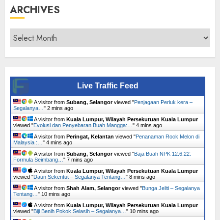
ARCHIVES
Archives
Live Traffic Feed
A visitor from
Subang, Selangor
viewed "
Penjagaan Periuk kera –
Segalanya…
"
2 mins ago
A visitor from
Kuala Lumpur, Wilayah Persekutuan Kuala Lumpur
viewed "
Evolusi dan Penyebaran Buah Mangga:…
"
4 mins ago
A visitor from
Peringat, Kelantan
viewed "
Penanaman Rock Melon di
Malaysia :…
"
5 mins ago
A visitor from
Subang, Selangor
viewed "
Baja Buah NPK 12.6.22:
Formula Seimbang…
"
7 mins ago
A visitor from
Kuala Lumpur, Wilayah Persekutuan Kuala Lumpur
viewed "
Daun Sekentut – Segalanya Tentang…
"
8 mins ago
A visitor from
Shah Alam, Selangor
viewed "
Bunga Jeliti – Segalanya
Tentang…
"
10 mins ago
A visitor from
Kuala Lumpur, Wilayah Persekutuan Kuala Lumpur
viewed "
Biji Benih Pokok Selasih – Segalanya…
"
10 mins ago