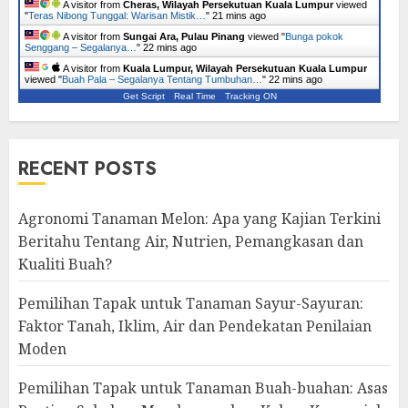
A visitor from
Cheras, Wilayah Persekutuan Kuala Lumpur
viewed
"
Teras Nibong Tunggal: Warisan Mistik…
"
21 mins ago
A visitor from
Sungai Ara, Pulau Pinang
viewed "
Bunga pokok
Senggang – Segalanya…
"
22 mins ago
A visitor from
Kuala Lumpur, Wilayah Persekutuan Kuala Lumpur
viewed "
Buah Pala – Segalanya Tentang Tumbuhan…
"
22 mins ago
Get Script
Real Time
Tracking ON
RECENT POSTS
Agronomi Tanaman Melon: Apa yang Kajian Terkini
Beritahu Tentang Air, Nutrien, Pemangkasan dan
Kualiti Buah?
Pemilihan Tapak untuk Tanaman Sayur-Sayuran:
Faktor Tanah, Iklim, Air dan Pendekatan Penilaian
Moden
Pemilihan Tapak untuk Tanaman Buah-buahan: Asas