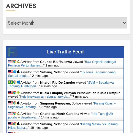
ARCHIVES
Archives
Live Traffic Feed
A visitor from
Council Bluffs, Iowa
viewed "
Baja Organik sebagai
Pemacu Pertumbuhan…
"
1 min ago
A visitor from
Subang, Selangor
viewed "
15 Jenis Tanaman yang
Sesuai untuk…
"
2 mins ago
A visitor from
Niteroi, Rio De Janeiro
viewed "
SVM – Segalanya
Tentang Tumbuhan…
"
6 mins ago
A visitor from
Kuala Lumpur, Wilayah Persekutuan Kuala Lumpur
viewed "
Keistimewaan air rebusan pokok…
"
7 mins ago
A visitor from
Simpang Renggam, Johor
viewed "
Pisang Kipas –
Segalanya Tentang…
"
7 mins ago
A visitor from
Charlotte, North Carolina
viewed "
Ubi Tum @ Air
potato – Segalanya…
"
14 mins ago
A visitor from
Subang, Selangor
viewed "
Pisang Masak vs. Pisang
Hijau: Mana…
"
19 mins ago