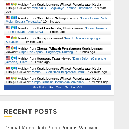
A visitor from
Kuala Lumpur, Wilayah Persekutuan Kuala
Lumpur
viewed "
Paku pakis – Segalanya Tentang Tumbuhan…
"
9 mins
ago
A visitor from
Shah Alam, Selangor
viewed "
Pengeluaran Rock
Melon Secara Fertigasi…
"
10 mins ago
A visitor from
Fort Lauderdale, Florida
viewed "
Durian belanda
– Pengenalan – Segalanya…
"
11 mins ago
A visitor from
Singapore
viewed "
Pokok Bidara Kampung –
Segalanya…
"
16 mins ago
A visitor from
Cheras, Wilayah Persekutuan Kuala Lumpur
viewed "
Bunga Ros Jepun – Segalanya Tentang…
"
18 mins ago
A visitor from
Houston, Texas
viewed "
Daun Selom (Oenanthe
javanica): Ulam…
"
24 mins ago
A visitor from
Kuala Lumpur, Wilayah Persekutuan Kuala
Lumpur
viewed "
Rambai – Buah Nadir Berpotensi untuk…
"
24 mins ago
A visitor from
Kuala Lumpur, Wilayah Persekutuan Kuala
Lumpur
viewed "
Rumpai-Khasiat Ubatan dan Makanan –…
"
29 mins ago
Get Script
Real Time
Tracking ON
RECENT POSTS
Tempat Menarik di Pulau Pinang: Warisan