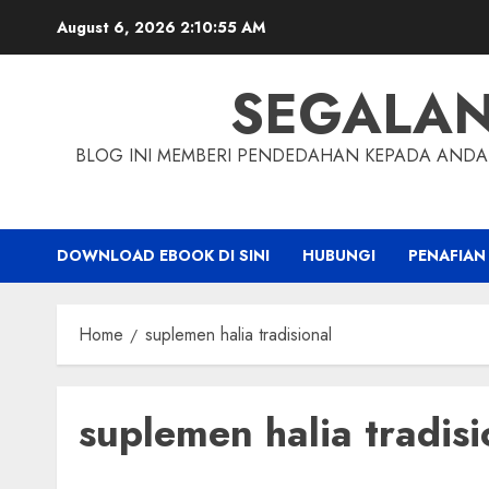
Skip
August 6, 2026
2:10:56 AM
to
content
SEGALA
BLOG INI MEMBERI PENDEDAHAN KEPADA ANDA 
DOWNLOAD EBOOK DI SINI
HUBUNGI
PENAFIAN
Home
suplemen halia tradisional
suplemen halia tradisi