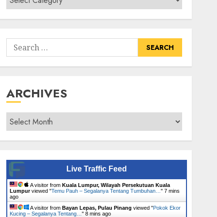
Senarai
Tumbuhan
Search
for:
ARCHIVES
Archives
Live Traffic Feed
A visitor from
Kuala Lumpur, Wilayah Persekutuan Kuala
Lumpur
viewed "
Temu Pauh – Segalanya Tentang Tumbuhan…
"
7 mins
ago
A visitor from
Bayan Lepas, Pulau Pinang
viewed "
Pokok Ekor
Kucing – Segalanya Tentang…
"
8 mins ago