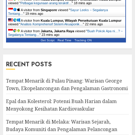
viewed "
Pelbagai kegunaan arang teraktif…
"
18 mins ago
A visitor from
Singapore
viewed "
Sayur Leeks – Segalanya
Tentang…
"
19 mins ago
A visitor from
Kuala Lumpur, Wilayah Persekutuan Kuala Lumpur
viewed "
Analisis Komprehensif Sistem Akuaponik…
"
22 mins ago
A visitor from
Jakarta, Jakarta Raya
viewed "
Buah Pokok Apa ni…? –
Segalanya Tentang…
"
23 mins ago
Get Script
Real Time
Tracking ON
RECENT POSTS
Tempat Menarik di Pulau Pinang: Warisan George
Town, Ekopelancongan dan Pengalaman Gastronomi
Epal dan Kolesterol: Potensi Buah Harian dalam
Menyokong Kesihatan Kardiovaskular
Tempat Menarik di Melaka: Warisan Sejarah,
Budaya Komuniti dan Pengalaman Pelancongan