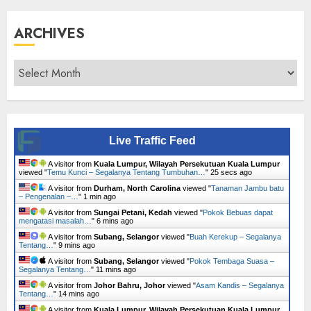
ARCHIVES
Archives
Live Traffic Feed
A visitor from
Kuala Lumpur, Wilayah Persekutuan Kuala Lumpur
viewed "
Temu Kunci – Segalanya Tentang Tumbuhan…
"
26 secs ago
A visitor from
Durham, North Carolina
viewed "
Tanaman Jambu batu
– Pengenalan –…
"
1 min ago
A visitor from
Sungai Petani, Kedah
viewed "
Pokok Bebuas dapat
mengatasi masalah…
"
6 mins ago
A visitor from
Subang, Selangor
viewed "
Buah Kerekup – Segalanya
Tentang…
"
9 mins ago
A visitor from
Subang, Selangor
viewed "
Pokok Tembaga Suasa –
Segalanya Tentang…
"
11 mins ago
A visitor from
Johor Bahru, Johor
viewed "
Asam Kandis – Segalanya
Tentang…
"
14 mins ago
A visitor from
Kuala Lumpur, Wilayah Persekutuan Kuala Lumpur