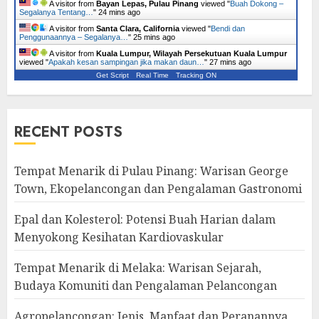
A visitor from
Bayan Lepas, Pulau Pinang
viewed "
Buah Dokong –
Segalanya Tentang…
"
24 mins ago
A visitor from
Santa Clara, California
viewed "
Bendi dan
Penggunaannya – Segalanya…
"
25 mins ago
A visitor from
Kuala Lumpur, Wilayah Persekutuan Kuala Lumpur
viewed "
Apakah kesan sampingan jika makan daun…
"
27 mins ago
Get Script
Real Time
Tracking ON
RECENT POSTS
Tempat Menarik di Pulau Pinang: Warisan George
Town, Ekopelancongan dan Pengalaman Gastronomi
Epal dan Kolesterol: Potensi Buah Harian dalam
Menyokong Kesihatan Kardiovaskular
Tempat Menarik di Melaka: Warisan Sejarah,
Budaya Komuniti dan Pengalaman Pelancongan
Agropelancongan: Jenis, Manfaat dan Peranannya