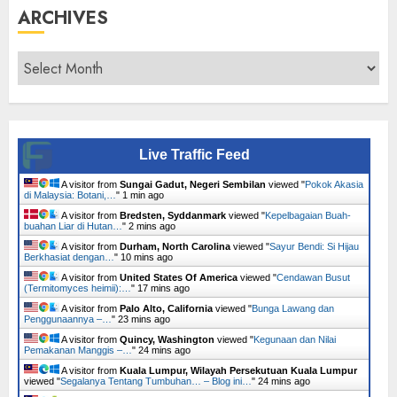
ARCHIVES
Archives
Live Traffic Feed
A visitor from
Sungai Gadut, Negeri Sembilan
viewed "
Pokok Akasia
di Malaysia: Botani,…
"
1 min ago
A visitor from
Bredsten, Syddanmark
viewed "
Kepelbagaian Buah-
buahan Liar di Hutan…
"
2 mins ago
A visitor from
Durham, North Carolina
viewed "
Sayur Bendi: Si Hijau
Berkhasiat dengan…
"
10 mins ago
A visitor from
United States Of America
viewed "
Cendawan Busut
(Termitomyces heimii):…
"
17 mins ago
A visitor from
Palo Alto, California
viewed "
Bunga Lawang dan
Penggunaannya –…
"
23 mins ago
A visitor from
Quincy, Washington
viewed "
Kegunaan dan Nilai
Pemakanan Manggis –…
"
24 mins ago
A visitor from
Kuala Lumpur, Wilayah Persekutuan Kuala Lumpur
viewed "
Segalanya Tentang Tumbuhan… – Blog ini…
"
24 mins ago