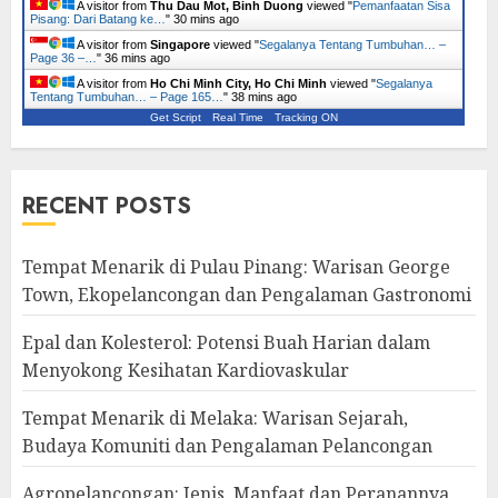
A visitor from
Thu Dau Mot, Binh Duong
viewed "
Pemanfaatan Sisa
Pisang: Dari Batang ke…
"
30 mins ago
A visitor from
Singapore
viewed "
Segalanya Tentang Tumbuhan… –
Page 36 –…
"
36 mins ago
A visitor from
Ho Chi Minh City, Ho Chi Minh
viewed "
Segalanya
Tentang Tumbuhan… – Page 165…
"
38 mins ago
Get Script
Real Time
Tracking ON
RECENT POSTS
Tempat Menarik di Pulau Pinang: Warisan George
Town, Ekopelancongan dan Pengalaman Gastronomi
Epal dan Kolesterol: Potensi Buah Harian dalam
Menyokong Kesihatan Kardiovaskular
Tempat Menarik di Melaka: Warisan Sejarah,
Budaya Komuniti dan Pengalaman Pelancongan
Agropelancongan: Jenis, Manfaat dan Peranannya