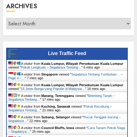
ARCHIVES
Archives
Live Traffic Feed
A visitor from
Kuala Lumpur, Wilayah Persekutuan Kuala Lumpur
viewed "
Pokok Lengkuas – Segalanya Tentang…
"
6 mins ago
A visitor from
Singapore
viewed "
Segalanya Tentang Tumbuhan… –
Page 4 –…
"
7 mins ago
A visitor from
Kuala Lumpur, Wilayah Persekutuan Kuala Lumpur
viewed "
15 Jenis Bunga yang Popular di Malaysia…
"
16 mins ago
A visitor from
Marang, Terengganu
viewed "
Belimbing Tanah –
Segalanya Tentang…
"
17 mins ago
A visitor from
Kuching, Sarawak
viewed "
Pokok Kecubung –
Segalanya Tentang…
"
21 mins ago
A visitor from
Subang, Selangor
viewed "
Pucuk Tenggek burung –
Segalanya…
"
22 mins ago
A visitor from
Council Bluffs, Iowa
viewed "
Cara Tanam Pokok Naga
– Segalanya…
"
25 mins ago