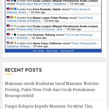
A visitor from
Kuala Lumpur, Wilayah Persekutuan Kuala Lumpur
viewed "
Khasiat Sayur Bayam Merah – Segalanya…
"
14 mins ago
A visitor from
Kota Kinabalu, Sabah
viewed "
Pokok Akasia di
Malaysia: Botani,…
"
16 mins ago
A visitor from
Bayan Lepas, Pulau Pinang
viewed "
Jenis Pokok
Teduhan Popular di Malaysia…
"
19 mins ago
A visitor from
Kuala Lumpur, Wilayah Persekutuan Kuala Lumpur
viewed "
Panduan Baja Durian di Pasaran: Jenis…
"
20 mins ago
A visitor from
Kuantan, Pahang
viewed "
Ciri-ciri dan Perbezaan
Antara Tumbuhan…
"
21 mins ago
A visitor from
Santa Clara, California
viewed "
Fakta Tentang Buluh –
Segalanya Tentang…
"
25 mins ago
Get Script
Real Time
Tracking ON
RECENT POSTS
Makanan untuk Kesihatan Saraf Manusia: Nutrien
Penting, Paksi Usus-Otak dan Corak Pemakanan
Neuroprotektif
Fungsi Kolagen kepada Manusia: Struktur Tisu,