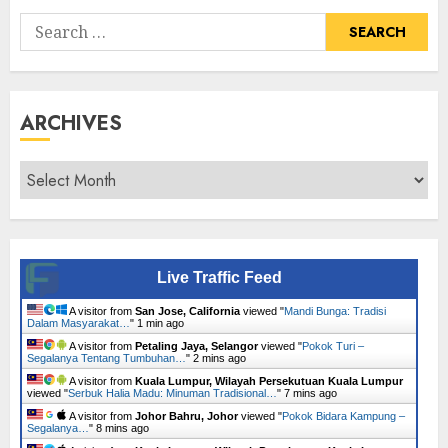
Search
for:
ARCHIVES
Archives
Live Traffic Feed
A visitor from
San Jose, California
viewed "
Mandi Bunga: Tradisi
Dalam Masyarakat…
"
1 min ago
A visitor from
Petaling Jaya, Selangor
viewed "
Pokok Turi –
Segalanya Tentang Tumbuhan…
"
2 mins ago
A visitor from
Kuala Lumpur, Wilayah Persekutuan Kuala Lumpur
viewed "
Serbuk Halia Madu: Minuman Tradisional…
"
7 mins ago
A visitor from
Johor Bahru, Johor
viewed "
Pokok Bidara Kampung –
Segalanya…
"
9 mins ago