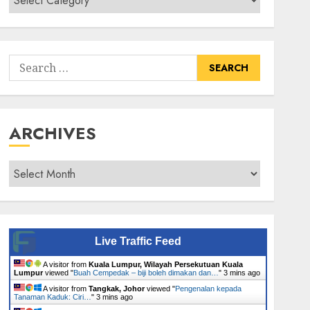
Senarai
Tumbuhan
Search
for:
ARCHIVES
Archives
Live Traffic Feed
A visitor from
Kuala Lumpur, Wilayah Persekutuan Kuala
Lumpur
viewed "
Buah Cempedak – biji boleh dimakan dan…
"
3 mins ago
A visitor from
Tangkak, Johor
viewed "
Pengenalan kepada
Tanaman Kaduk: Ciri…
"
3 mins ago