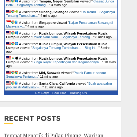
A visitor from
Tampin, Negeri Sembilan
viewed "
Khasiat Bunga
Betik – Segalanya Tentang…
"
4 mins ago
A visitor from
Subang, Selangor
viewed "
Ubi Kemili – Segalanya
Tentang Tumbuhan…
"
4 mins ago
A visitor from
Singapore
viewed "
Kajian Penanaman Bawang di
Malaysia –…
"
4 mins ago
A visitor from
Kuala Lumpur, Wilayah Persekutuan Kuala
Lumpur
viewed "
Pokok Nam Nam – Segalanya Tentang…
"
8 mins ago
A visitor from
Kuala Lumpur, Wilayah Persekutuan Kuala
Lumpur
viewed "
Segalanya Tentang Tumbuhan… – Blog ini…
"
8 mins
ago
A visitor from
Kuala Lumpur, Wilayah Persekutuan Kuala
Lumpur
viewed "
Bunga Raya: Kepentingan dan Kegunaannya…
"
10 mins
ago
A visitor from
Miri, Sarawak
viewed "
Pokok Pancut-pancut –
Segalanya Tentang…
"
11 mins ago
A visitor from
Santa Clara, California
viewed "
Buah apa paling
popular di Malaysia? –…
"
13 mins ago
Get Script
Real Time
Tracking ON
RECENT POSTS
Tempat Menarik di Pulau Pinang: Warisan