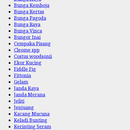
Bunga Kemboja
Bunga Kertas
Bunga Pagoda
Bunga Raya
Bunga Vinca
Bungor Inai
Cempaka Pisang
Cleome spp
Costus woodsonii
Ekor Kucing
Fiddle Fig
Fittonia
Gelam
Janda Kaya
Janda Merana
Jeliti
Jenjuang
Kacang Mucuna
Keladi Bunting
Kerinting Seram