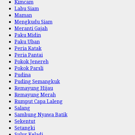
Kimcam
Labu Siam
Maman
Mengkudu Siam
Meranti Gajah
Paku Midin
Paku Uban
Peria Katak
Peria Pantai
Pokok Jenereh
Pokok Parsli
Pudina
Puding Semangkuk
Remayung Hijau
Remayung Merah
Rumput Capa Laleng
Salang
Sambung Nyawa Batik
Sekentut
Setangki
Sulur Keladi