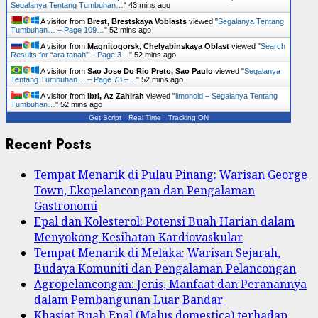
Segalanya Tentang Tumbuhan…
"
43 mins ago
A visitor from
Brest, Brestskaya Voblasts
viewed "
Segalanya Tentang
Tumbuhan… – Page 109…
"
52 mins ago
A visitor from
Magnitogorsk, Chelyabinskaya Oblast
viewed "
Search
Results for “ara tanah” – Page 3…
"
52 mins ago
A visitor from
Sao Jose Do Rio Preto, Sao Paulo
viewed "
Segalanya
Tentang Tumbuhan… – Page 73 –…
"
53 mins ago
A visitor from
ibri, Az Zahirah
viewed "
limonoid – Segalanya Tentang
Tumbuhan…
"
53 mins ago
Get Script
Real Time
Tracking ON
Recent Posts
Tempat Menarik di Pulau Pinang: Warisan George
Town, Ekopelancongan dan Pengalaman
Gastronomi
Epal dan Kolesterol: Potensi Buah Harian dalam
Menyokong Kesihatan Kardiovaskular
Tempat Menarik di Melaka: Warisan Sejarah,
Budaya Komuniti dan Pengalaman Pelancongan
Agropelancongan: Jenis, Manfaat dan Peranannya
dalam Pembangunan Luar Bandar
Khasiat Buah Epal (Malus domestica) terhadap