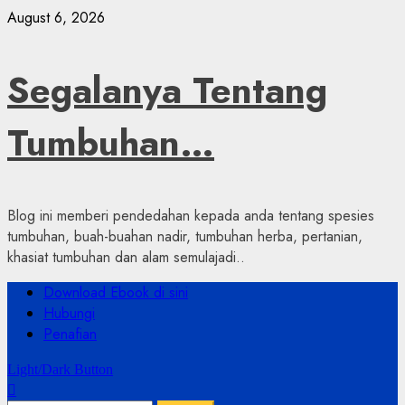
Skip
August 6, 2026
to
content
Segalanya Tentang
Tumbuhan…
Blog ini memberi pendedahan kepada anda tentang spesies
tumbuhan, buah-buahan nadir, tumbuhan herba, pertanian,
khasiat tumbuhan dan alam semulajadi..
Primary
Download Ebook di sini
Menu
Hubungi
Penafian
Light/Dark Button