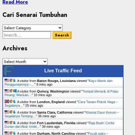
Read More
Cari Senarai Tumbuhan
Cari
Senarai
Search
Tumbuhan
for:
Archives
Archives
Live Traffic Feed
A visitor from
Baton Rouge, Louisiana
viewed "
Kayu Manis dan
Penggunaannya –…
"
8 mins ago
A visitor from
Quincy, Washington
viewed "
Tempat Menarik di Pulau
Pinang: Warisan…
"
10 mins ago
A visitor from
London, England
viewed "
Cara Tanam Pokok Naga –
Segalanya…
"
25 mins ago
A visitor from
Santa Clara, California
viewed "
Khasiat Daun Kesum –
Segalanya Tentang…
"
36 mins ago
A visitor from
Fort Lauderdale, Florida
viewed "
Raja Buah: Cerita
Durian dari Akar Umbi…
"
39 mins ago
A visitor from
Durham, North Carolina
viewed "
Pucuk paku –