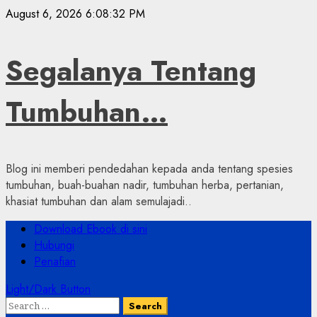
Skip
August 6, 2026
6:08:33 PM
to
content
Segalanya Tentang
Tumbuhan…
Blog ini memberi pendedahan kepada anda tentang spesies
tumbuhan, buah-buahan nadir, tumbuhan herba, pertanian,
khasiat tumbuhan dan alam semulajadi..
Primary
Download Ebook di sini
Menu
Hubungi
Penafian
Light/Dark Button
Search