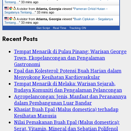
Tentang…
"
33 mins ago
A visitor from
Atlanta, Georgia
viewed "
Pameran Orkid Hutan –
Segalanya Tentang…
"
33 mins ago
A visitor from
Atlanta, Georgia
viewed "
Buah Ciplukan – Segalanya
Tentang…
"
33 mins ago
Get Script
Real Time
Tracking ON
Recent Posts
Tempat Menarik di Pulau Pinang: Warisan George
Town, Ekopelancongan dan Pengalaman
Gastronomi
Epal dan Kolesterol: Potensi Buah Harian dalam
Menyokong Kesihatan Kardiovaskular
Tempat Menarik di Melaka: Warisan Sejarah,
Budaya Komuniti dan Pengalaman Pelancongan
Agropelancongan: Jenis, Manfaat dan Peranannya
dalam Pembangunan Luar Bandar
Khasiat Buah Epal (Malus domestica) terhadap
Kesihatan Manusia
Nilai Pemakanan Buah Epal (Malus domestica):
Serat, Vitamin, Mineral dan Sebatian Polifenol