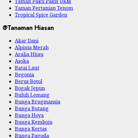
Taman Paku Pakis UKM
Taman Pertanian Tenom
Tropical Spice Garden
@Tanaman Hiasan
Akar Dani
Alpinia Merah
Aralia Hijau
Asoka
Batai Laut
Begonia
Berus Botol
Bogak Jepun
Buluh Lemang
Bunga Brugmansia
Bunga Butang
Bunga Hoya
Bunga Kemboja
Bunga Kertas
Bunga Pagoda