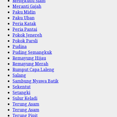
Mengkudu Siam
Meranti Gajah
Paku Midin
Paku Uban
Peria Katak
Peria Pantai
Pokok Jenereh
Pokok Parsli
Pudina
Puding Semangkuk
Remayung Hijau
Remayung Merah
Rumput Capa Laleng
Salang
Sambung Nyawa Batik
Sekentut
Setangki
Sulur Keladi
Terung Asam
Terung Asam
Terung Pipit