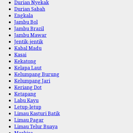
Durian Nyekak
Durian Sabah
Engkala
Jambu Bol
Jambu Brazil
Jambu Mawar
Jentik-jentik
Kabal Madu
Kasai
Kekatong
Kelapa Laut
Kelumpang Burung
Kelumpang Jari
Keriang Dot
Ketapang
Labu Kayu
Letup-letup
Limau Kasturi Batik
Limau Pagar
Limau Telur Buaya