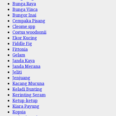
Bunga Raya
Bunga Vinca
Bungor Inai
Cempaka Pisang
Cleome spp
Costus woodsonii
Ekor Kucing
Fiddle Fig
Fittonia
Gelam
Janda Kaya
Janda Merana
Jeliti
Jenjuang
Kacang Mucuna
Keladi Bunting
Kerinting Seram
Ketup-ketup
Kiara Payung
Kopsia