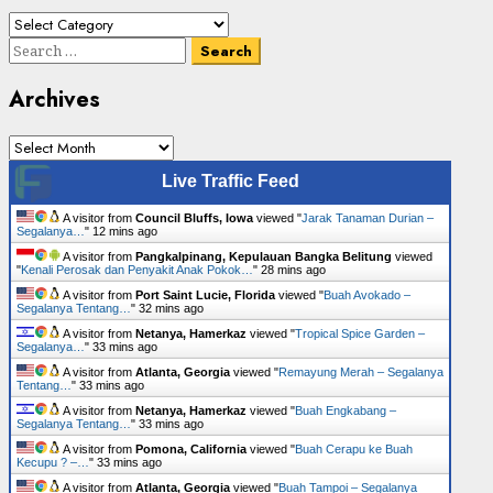
Cari
Senarai
Search
Tumbuhan
for:
Archives
Archives
Live Traffic Feed
A visitor from
Council Bluffs, Iowa
viewed "
Jarak Tanaman Durian –
Segalanya…
"
12 mins ago
A visitor from
Pangkalpinang, Kepulauan Bangka Belitung
viewed
"
Kenali Perosak dan Penyakit Anak Pokok…
"
28 mins ago
A visitor from
Port Saint Lucie, Florida
viewed "
Buah Avokado –
Segalanya Tentang…
"
32 mins ago
A visitor from
Netanya, Hamerkaz
viewed "
Tropical Spice Garden –
Segalanya…
"
33 mins ago
A visitor from
Atlanta, Georgia
viewed "
Remayung Merah – Segalanya
Tentang…
"
33 mins ago
A visitor from
Netanya, Hamerkaz
viewed "
Buah Engkabang –
Segalanya Tentang…
"
33 mins ago
A visitor from
Pomona, California
viewed "
Buah Cerapu ke Buah
Kecupu ? –…
"
33 mins ago
A visitor from
Atlanta, Georgia
viewed "
Buah Tampoi – Segalanya