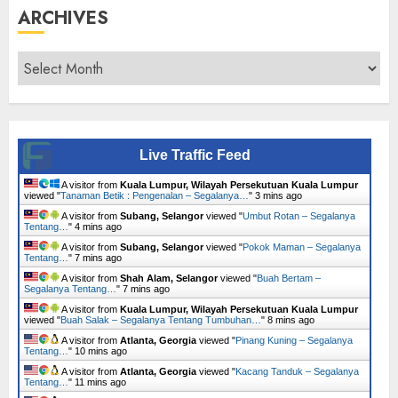
ARCHIVES
Archives
Live Traffic Feed
A visitor from
Kuala Lumpur, Wilayah Persekutuan Kuala Lumpur
viewed "
Tanaman Betik : Pengenalan – Segalanya…
"
3 mins ago
A visitor from
Subang, Selangor
viewed "
Umbut Rotan – Segalanya
Tentang…
"
4 mins ago
A visitor from
Subang, Selangor
viewed "
Pokok Maman – Segalanya
Tentang…
"
7 mins ago
A visitor from
Shah Alam, Selangor
viewed "
Buah Bertam –
Segalanya Tentang…
"
7 mins ago
A visitor from
Kuala Lumpur, Wilayah Persekutuan Kuala Lumpur
viewed "
Buah Salak – Segalanya Tentang Tumbuhan…
"
8 mins ago
A visitor from
Atlanta, Georgia
viewed "
Pinang Kuning – Segalanya
Tentang…
"
10 mins ago
A visitor from
Atlanta, Georgia
viewed "
Kacang Tanduk – Segalanya
Tentang…
"
11 mins ago