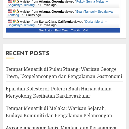
A visitor from
Atlanta, Georgia
viewed "
Pokok Senna Mekah –
Segalanya Tentang…
"
11 mins ago
A visitor from
Atlanta, Georgia
viewed "
Buah Tampoi – Segalanya
Tentang…
"
11 mins ago
A visitor from
Santa Clara, California
viewed "
Durian Merah –
Segalanya Tentang…
"
11 mins ago
Get Script
Real Time
Tracking ON
RECENT POSTS
Tempat Menarik di Pulau Pinang: Warisan George
Town, Ekopelancongan dan Pengalaman Gastronomi
Epal dan Kolesterol: Potensi Buah Harian dalam
Menyokong Kesihatan Kardiovaskular
Tempat Menarik di Melaka: Warisan Sejarah,
Budaya Komuniti dan Pengalaman Pelancongan
Agropelancongan: Jenis, Manfaat dan Peranannya