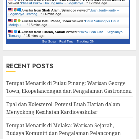
viewed "
khasiat Pokok Dukung Anak – Segalanya…
"
12 mins ago
A visitor from
Shah Alam, Selangor
viewed "
Buah Jentik-jentik –
Segalanya Tentang…
"
14 mins ago
A visitor from
Batu Pahat, Johor
viewed "
Daun Sabung vs Daun
Melinjau –…
"
15 mins ago
A visitor from
Tuaran, Sabah
viewed "
Pokok Bisa Ular – Segalanya
Tentang…
"
15 mins ago
Get Script
Real Time
Tracking ON
RECENT POSTS
Tempat Menarik di Pulau Pinang: Warisan George
Town, Ekopelancongan dan Pengalaman Gastronomi
Epal dan Kolesterol: Potensi Buah Harian dalam
Menyokong Kesihatan Kardiovaskular
Tempat Menarik di Melaka: Warisan Sejarah,
Budaya Komuniti dan Pengalaman Pelancongan