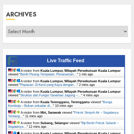
ARCHIVES
Archives
Live Traffic Feed
A visitor from
Kuala Lumpur, Wilayah Persekutuan Kuala Lumpur
viewed "
Benih Pisang Tempatan: Penanaman…
"
1 min ago
A visitor from
Kuala Lumpur, Wilayah Persekutuan Kuala Lumpur
viewed "
Pepasan: Si Kecil yang Kaya dengan…
"
2 mins ago
A visitor from
Kuala Lumpur, Wilayah Persekutuan Kuala Lumpur
viewed "
Struktur dan Fungsi Tanaman Jagung –…
"
4 mins ago
A visitor from
Kuala Terengganu, Terengganu
viewed "
Bunga
Kemboja – Bukan sekadar di…
"
10 mins ago
A visitor from
Miri, Sarawak
viewed "
Pokok Simpoh Air – Segalanya
Tentang…
"
11 mins ago
A visitor from
Subang, Selangor
viewed "
Biji Benih Pokok Selasih –
Segalanya…
"
12 mins ago
A visitor from
Kuala Lumpur, Wilayah Persekutuan Kuala Lumpur