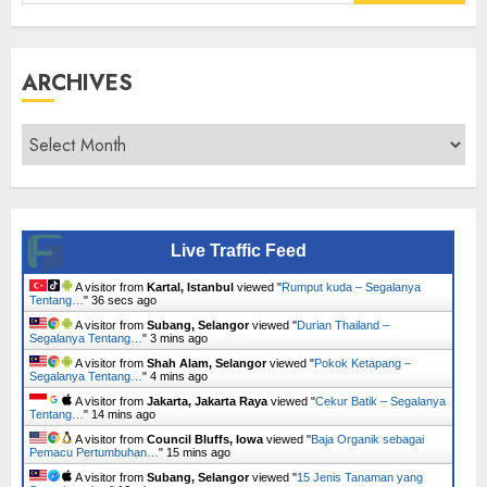
for:
ARCHIVES
Archives
Live Traffic Feed
A visitor from
Kartal, Istanbul
viewed "
Rumput kuda – Segalanya
Tentang…
"
37 secs ago
A visitor from
Subang, Selangor
viewed "
Durian Thailand –
Segalanya Tentang…
"
3 mins ago
A visitor from
Shah Alam, Selangor
viewed "
Pokok Ketapang –
Segalanya Tentang…
"
4 mins ago
A visitor from
Jakarta, Jakarta Raya
viewed "
Cekur Batik – Segalanya
Tentang…
"
14 mins ago
A visitor from
Council Bluffs, Iowa
viewed "
Baja Organik sebagai
Pemacu Pertumbuhan…
"
15 mins ago
A visitor from
Subang, Selangor
viewed "
15 Jenis Tanaman yang