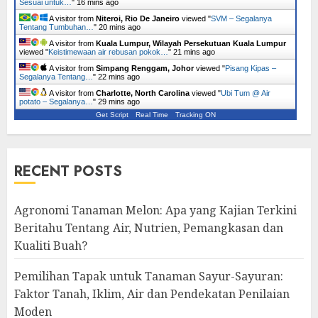
Sesuai untuk…
"
16 mins ago
A visitor from
Niteroi, Rio De Janeiro
viewed "
SVM – Segalanya
Tentang Tumbuhan…
"
20 mins ago
A visitor from
Kuala Lumpur, Wilayah Persekutuan Kuala Lumpur
viewed "
Keistimewaan air rebusan pokok…
"
21 mins ago
A visitor from
Simpang Renggam, Johor
viewed "
Pisang Kipas –
Segalanya Tentang…
"
22 mins ago
A visitor from
Charlotte, North Carolina
viewed "
Ubi Tum @ Air
potato – Segalanya…
"
29 mins ago
Get Script
Real Time
Tracking ON
RECENT POSTS
Agronomi Tanaman Melon: Apa yang Kajian Terkini
Beritahu Tentang Air, Nutrien, Pemangkasan dan
Kualiti Buah?
Pemilihan Tapak untuk Tanaman Sayur-Sayuran:
Faktor Tanah, Iklim, Air dan Pendekatan Penilaian
Moden