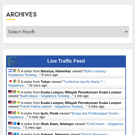
ARCHIVES
Archives
Live Traffic Feed
A visitor from
Netanya, Hamerkaz
viewed "
Buluh Lemang –
Segalanya Tentang…
"
9 secs ago
A visitor from
Tokyo
viewed "
Tumbuhan dan Air Manis ? –
Segalanya…
"
43 secs ago
A visitor from
Kuala Lumpur, Wilayah Persekutuan Kuala Lumpur
viewed "
buah pitaya – Segalanya Tentang…
"
1 min ago
A visitor from
Kuala Lumpur, Wilayah Persekutuan Kuala Lumpur
viewed "
Pokok Palma Latania – Segalanya Tentang…
"
3 mins ago
A visitor from
Ipoh, Perak
viewed "
Bunga dan Pembungaan Durian –
Segalanya…
"
4 mins ago
A visitor from
Shah Alam, Selangor
viewed "
Orkid hutan – Segalanya
Tentang…
"
5 mins ago
A visitor from
Subang, Selangor
viewed "
Pokok Berangan –