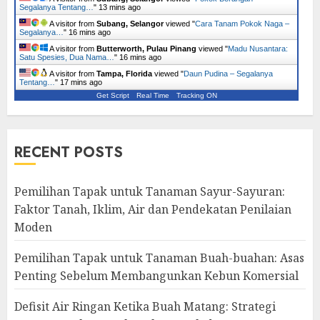
Segalanya Tentang…
"
13 mins ago
A visitor from
Subang, Selangor
viewed "
Cara Tanam Pokok Naga –
Segalanya…
"
16 mins ago
A visitor from
Butterworth, Pulau Pinang
viewed "
Madu Nusantara:
Satu Spesies, Dua Nama…
"
16 mins ago
A visitor from
Tampa, Florida
viewed "
Daun Pudina – Segalanya
Tentang…
"
17 mins ago
Get Script
Real Time
Tracking ON
RECENT POSTS
Pemilihan Tapak untuk Tanaman Sayur-Sayuran:
Faktor Tanah, Iklim, Air dan Pendekatan Penilaian
Moden
Pemilihan Tapak untuk Tanaman Buah-buahan: Asas
Penting Sebelum Membangunkan Kebun Komersial
Defisit Air Ringan Ketika Buah Matang: Strategi