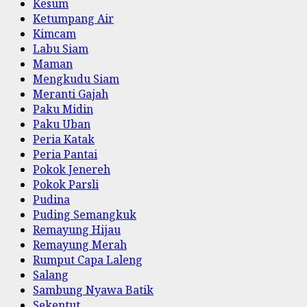
Kesum
Ketumpang Air
Kimcam
Labu Siam
Maman
Mengkudu Siam
Meranti Gajah
Paku Midin
Paku Uban
Peria Katak
Peria Pantai
Pokok Jenereh
Pokok Parsli
Pudina
Puding Semangkuk
Remayung Hijau
Remayung Merah
Rumput Capa Laleng
Salang
Sambung Nyawa Batik
Sekentut