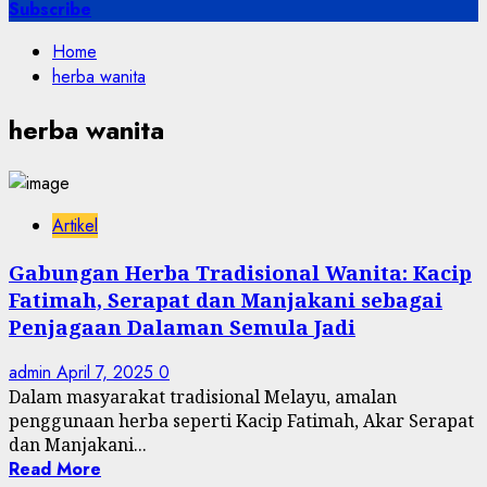
for:
Subscribe
Home
herba wanita
herba wanita
Artikel
Gabungan Herba Tradisional Wanita: Kacip
Fatimah, Serapat dan Manjakani sebagai
Penjagaan Dalaman Semula Jadi
admin
April 7, 2025
0
Dalam masyarakat tradisional Melayu, amalan
penggunaan herba seperti Kacip Fatimah, Akar Serapat
dan Manjakani...
Read More