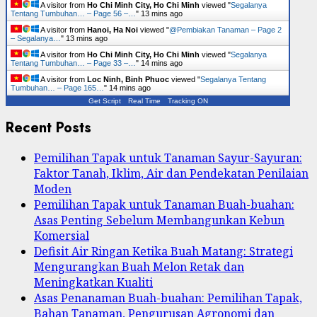
A visitor from
Ho Chi Minh City, Ho Chi Minh
viewed "
Segalanya
Tentang Tumbuhan… – Page 56 –…
"
13 mins ago
A visitor from
Hanoi, Ha Noi
viewed "
@Pembiakan Tanaman – Page 2
– Segalanya…
"
13 mins ago
A visitor from
Ho Chi Minh City, Ho Chi Minh
viewed "
Segalanya
Tentang Tumbuhan… – Page 33 –…
"
14 mins ago
A visitor from
Loc Ninh, Binh Phuoc
viewed "
Segalanya Tentang
Tumbuhan… – Page 165…
"
14 mins ago
Get Script
Real Time
Tracking ON
Recent Posts
Pemilihan Tapak untuk Tanaman Sayur-Sayuran:
Faktor Tanah, Iklim, Air dan Pendekatan Penilaian
Moden
Pemilihan Tapak untuk Tanaman Buah-buahan:
Asas Penting Sebelum Membangunkan Kebun
Komersial
Defisit Air Ringan Ketika Buah Matang: Strategi
Mengurangkan Buah Melon Retak dan
Meningkatkan Kualiti
Asas Penanaman Buah-buahan: Pemilihan Tapak,
Bahan Tanaman, Pengurusan Agronomi dan