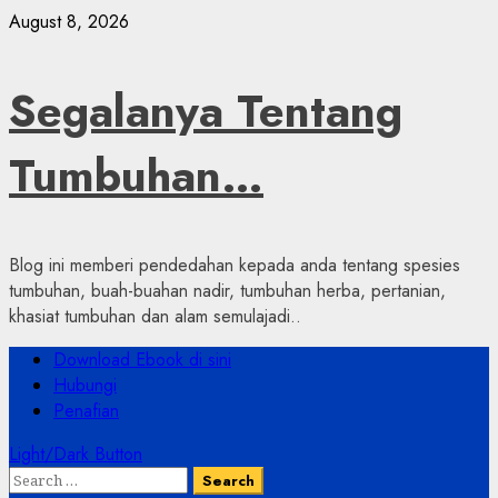
Skip
August 8, 2026
to
content
Segalanya Tentang
Tumbuhan…
Blog ini memberi pendedahan kepada anda tentang spesies
tumbuhan, buah-buahan nadir, tumbuhan herba, pertanian,
khasiat tumbuhan dan alam semulajadi..
Primary
Download Ebook di sini
Menu
Hubungi
Penafian
Light/Dark Button
Search