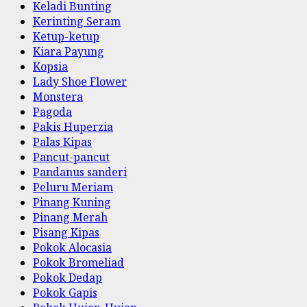
Keladi Bunting
Kerinting Seram
Ketup-ketup
Kiara Payung
Kopsia
Lady Shoe Flower
Monstera
Pagoda
Pakis Huperzia
Palas Kipas
Pancut-pancut
Pandanus sanderi
Peluru Meriam
Pinang Kuning
Pinang Merah
Pisang Kipas
Pokok Alocasia
Pokok Bromeliad
Pokok Dedap
Pokok Gapis