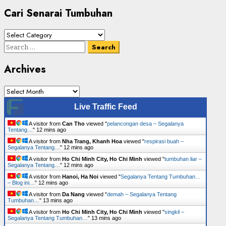
Cari Senarai Tumbuhan
Cari
Senarai
Search
Tumbuhan
for:
Archives
Archives
Live Traffic Feed
A visitor from
Can Tho
viewed "
pelancongan desa – Segalanya
Tentang…
"
12 mins ago
A visitor from
Nha Trang, Khanh Hoa
viewed "
respirasi buah –
Segalanya Tentang…
"
12 mins ago
A visitor from
Ho Chi Minh City, Ho Chi Minh
viewed "
tumbuhan liar –
Segalanya Tentang…
"
12 mins ago
A visitor from
Hanoi, Ha Noi
viewed "
Segalanya Tentang Tumbuhan…
– Blog ini…
"
13 mins ago
A visitor from
Da Nang
viewed "
demah – Segalanya Tentang
Tumbuhan…
"
13 mins ago
A visitor from
Ho Chi Minh City, Ho Chi Minh
viewed "
singkil –
Segalanya Tentang Tumbuhan…
"
13 mins ago