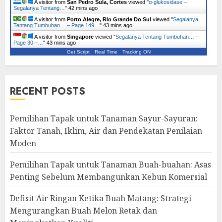
A visitor from
San Pedro Sula, Cortes
viewed "
α-glukosidase –
Segalanya Tentang…
"
42 mins ago
A visitor from
Porto Alegre, Rio Grande Do Sul
viewed "
Segalanya
Tentang Tumbuhan… – Page 149…
"
43 mins ago
A visitor from
Singapore
viewed "
Segalanya Tentang Tumbuhan… –
Page 30 –…
"
43 mins ago
Get Script
Real Time
Tracking ON
RECENT POSTS
Pemilihan Tapak untuk Tanaman Sayur-Sayuran:
Faktor Tanah, Iklim, Air dan Pendekatan Penilaian
Moden
Pemilihan Tapak untuk Tanaman Buah-buahan: Asas
Penting Sebelum Membangunkan Kebun Komersial
Defisit Air Ringan Ketika Buah Matang: Strategi
Mengurangkan Buah Melon Retak dan