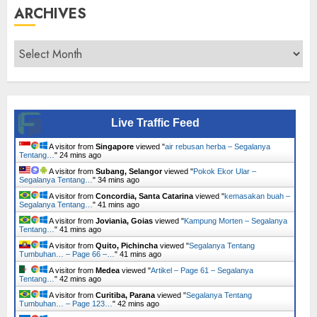
ARCHIVES
Archives
Live Traffic Feed
A visitor from
Singapore
viewed "
air rebusan herba – Segalanya
Tentang…
"
24 mins ago
A visitor from
Subang, Selangor
viewed "
Pokok Ekor Ular –
Segalanya Tentang…
"
34 mins ago
A visitor from
Concordia, Santa Catarina
viewed "
kemasakan buah –
Segalanya Tentang…
"
41 mins ago
A visitor from
Joviania, Goias
viewed "
Kampung Morten – Segalanya
Tentang…
"
41 mins ago
A visitor from
Quito, Pichincha
viewed "
Segalanya Tentang
Tumbuhan… – Page 66 –…
"
42 mins ago
A visitor from
Medea
viewed "
Artikel – Page 61 – Segalanya
Tentang…
"
42 mins ago
A visitor from
Curitiba, Parana
viewed "
Segalanya Tentang
Tumbuhan… – Page 123…
"
42 mins ago