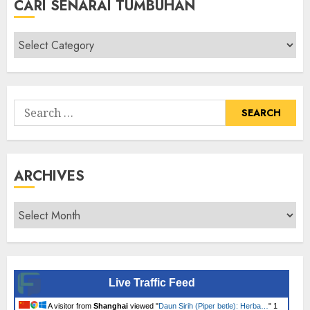
CARI SENARAI TUMBUHAN
Cari
Senarai
Tumbuhan
Search
for:
ARCHIVES
Archives
Live Traffic Feed
A visitor from
Shanghai
viewed "
Daun Sirih (Piper betle): Herba…
"
1