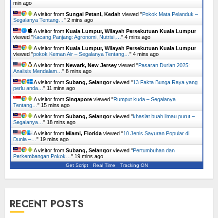
min ago
A visitor from
Sungai Petani, Kedah
viewed "
Pokok Mata Pelanduk –
Segalanya Tentang…
"
2 mins ago
A visitor from
Kuala Lumpur, Wilayah Persekutuan Kuala Lumpur
viewed "
Kacang Panjang: Agronomi, Nutrisi,…
"
4 mins ago
A visitor from
Kuala Lumpur, Wilayah Persekutuan Kuala Lumpur
viewed "
pokok Keman Air – Segalanya Tentang…
"
4 mins ago
A visitor from
Newark, New Jersey
viewed "
Pasaran Durian 2025:
Analisis Mendalam…
"
8 mins ago
A visitor from
Subang, Selangor
viewed "
13 Fakta Bunga Raya yang
perlu anda…
"
11 mins ago
A visitor from
Singapore
viewed "
Rumput kuda – Segalanya
Tentang…
"
15 mins ago
A visitor from
Subang, Selangor
viewed "
khasiat buah limau purut –
Segalanya…
"
18 mins ago
A visitor from
Miami, Florida
viewed "
10 Jenis Sayuran Popular di
Dunia –…
"
19 mins ago
A visitor from
Subang, Selangor
viewed "
Pertumbuhan dan
Perkembangan Pokok…
"
19 mins ago
Get Script
Real Time
Tracking ON
RECENT POSTS