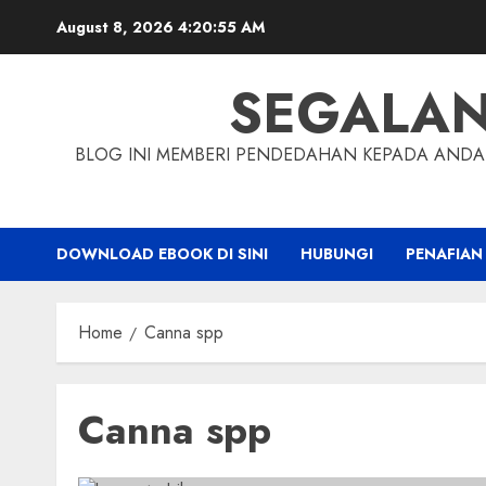
Skip
August 8, 2026
4:20:56 AM
to
content
SEGALA
BLOG INI MEMBERI PENDEDAHAN KEPADA ANDA 
DOWNLOAD EBOOK DI SINI
HUBUNGI
PENAFIAN
Home
Canna spp
Canna spp