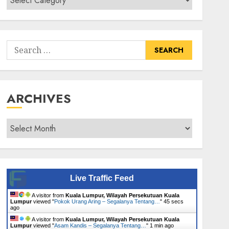
Senarai
Tumbuhan
Search
for:
ARCHIVES
Archives
Live Traffic Feed
A visitor from
Kuala Lumpur, Wilayah Persekutuan Kuala
Lumpur
viewed "
Pokok Urang Aring – Segalanya Tentang…
"
46 secs
ago
A visitor from
Kuala Lumpur, Wilayah Persekutuan Kuala
Lumpur
viewed "
Asam Kandis – Segalanya Tentang…
"
1 min ago