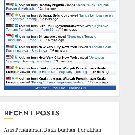
A visitor from
Reston, Virginia
viewed "
Jenis Pokok Teduhan
Popular di Malaysia…
"
2 mins ago
A visitor from
Subang, Selangor
viewed "
bunga kemboja merah
– Segalanya Tentang…
"
2 mins ago
A visitor from
Githurai, Elgeyomarakwet
viewed "
Segalanya
Tentang Tumbuhan… – Page 32 –…
"
4 mins ago
A visitor from
Singapore
viewed "
Segalanya Tentang
Tumbuhan… – Page 133…
"
6 mins ago
A visitor from
New York City, New York
viewed "
Lengkuas dan
Penggunaanya – Segalanya…
"
6 mins ago
A visitor from
New York City, New York
viewed "
Jerangau –
Segalanya Tentang Tumbuhan…
"
9 mins ago
A visitor from
Kuala Lumpur, Wilayah Persekutuan Kuala
Lumpur
viewed "
Pokok Bisa Ular – Segalanya Tentang…
"
15 mins ago
A visitor from
Kuala Lumpur, Wilayah Persekutuan Kuala
Lumpur
viewed "
Pisang 40 hari – Segalanya Tentang…
"
17 mins ago
Get Script
Real Time
Tracking ON
RECENT POSTS
Asas Penanaman Buah-buahan: Pemilihan