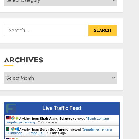
Senarai
Tumbuhan
Search
for:
ARCHIVES
Archives
Live Traffic Feed
A visitor from
Shah Alam, Selangor
viewed "
Buluh Lemang –
Segalanya Tentang…
"
7 mins ago
A visitor from
Bordj Bou Arreridj
viewed "
Segalanya Tentang
Tumbuhan… – Page 131…
"
7 mins ago