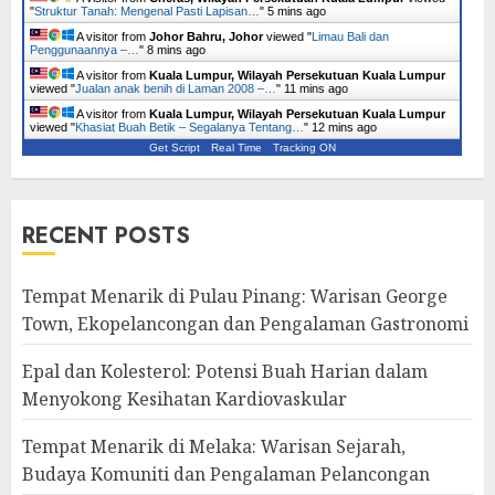
"
Struktur Tanah: Mengenal Pasti Lapisan…
"
5 mins ago
A visitor from
Johor Bahru, Johor
viewed "
Limau Bali dan
Penggunaannya –…
"
8 mins ago
A visitor from
Kuala Lumpur, Wilayah Persekutuan Kuala Lumpur
viewed "
Jualan anak benih di Laman 2008 –…
"
11 mins ago
A visitor from
Kuala Lumpur, Wilayah Persekutuan Kuala Lumpur
viewed "
Khasiat Buah Betik – Segalanya Tentang…
"
12 mins ago
Get Script
Real Time
Tracking ON
RECENT POSTS
Tempat Menarik di Pulau Pinang: Warisan George
Town, Ekopelancongan dan Pengalaman Gastronomi
Epal dan Kolesterol: Potensi Buah Harian dalam
Menyokong Kesihatan Kardiovaskular
Tempat Menarik di Melaka: Warisan Sejarah,
Budaya Komuniti dan Pengalaman Pelancongan