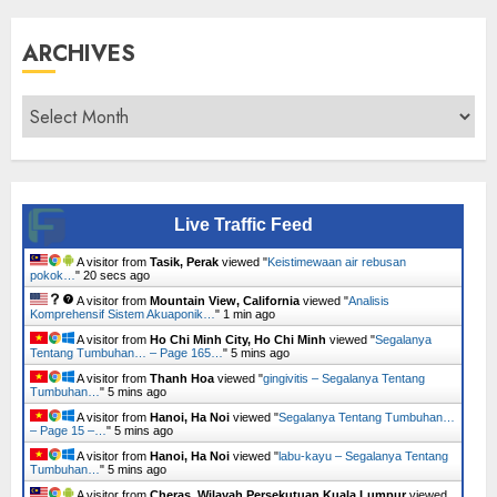
ARCHIVES
Archives
Live Traffic Feed
A visitor from
Tasik, Perak
viewed "
Keistimewaan air rebusan
pokok…
"
21 secs ago
A visitor from
Mountain View, California
viewed "
Analisis
Komprehensif Sistem Akuaponik…
"
1 min ago
A visitor from
Ho Chi Minh City, Ho Chi Minh
viewed "
Segalanya
Tentang Tumbuhan… – Page 165…
"
5 mins ago
A visitor from
Thanh Hoa
viewed "
gingivitis – Segalanya Tentang
Tumbuhan…
"
5 mins ago
A visitor from
Hanoi, Ha Noi
viewed "
Segalanya Tentang Tumbuhan…
– Page 15 –…
"
5 mins ago
A visitor from
Hanoi, Ha Noi
viewed "
labu-kayu – Segalanya Tentang
Tumbuhan…
"
5 mins ago
A visitor from
Cheras, Wilayah Persekutuan Kuala Lumpur
viewed