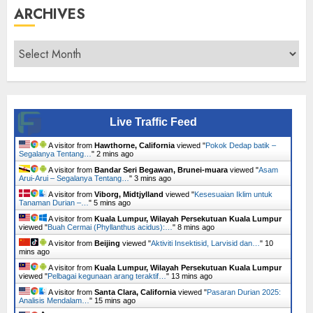
ARCHIVES
Archives
Live Traffic Feed
A visitor from
Hawthorne, California
viewed "
Pokok Dedap batik –
Segalanya Tentang…
"
2 mins ago
A visitor from
Bandar Seri Begawan, Brunei-muara
viewed "
Asam
Arui-Arui – Segalanya Tentang…
"
3 mins ago
A visitor from
Viborg, Midtjylland
viewed "
Kesesuaian Iklim untuk
Tanaman Durian –…
"
5 mins ago
A visitor from
Kuala Lumpur, Wilayah Persekutuan Kuala Lumpur
viewed "
Buah Cermai (Phyllanthus acidus):…
"
8 mins ago
A visitor from
Beijing
viewed "
Aktiviti Insektisid, Larvisid dan…
"
10
mins ago
A visitor from
Kuala Lumpur, Wilayah Persekutuan Kuala Lumpur
viewed "
Pelbagai kegunaan arang teraktif…
"
13 mins ago
A visitor from
Santa Clara, California
viewed "
Pasaran Durian 2025:
Analisis Mendalam…
"
15 mins ago