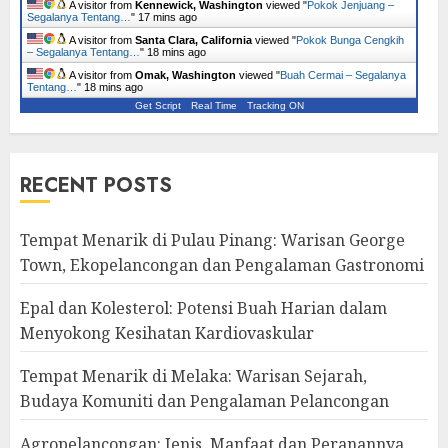
A visitor from
Kennewick, Washington
viewed "
Pokok Jenjuang –
Segalanya Tentang…
"
17 mins ago
A visitor from
Santa Clara, California
viewed "
Pokok Bunga Cengkih
– Segalanya Tentang…
"
18 mins ago
A visitor from
Omak, Washington
viewed "
Buah Cermai – Segalanya
Tentang…
"
18 mins ago
Get Script
Real Time
Tracking ON
RECENT POSTS
Tempat Menarik di Pulau Pinang: Warisan George
Town, Ekopelancongan dan Pengalaman Gastronomi
Epal dan Kolesterol: Potensi Buah Harian dalam
Menyokong Kesihatan Kardiovaskular
Tempat Menarik di Melaka: Warisan Sejarah,
Budaya Komuniti dan Pengalaman Pelancongan
Agropelancongan: Jenis, Manfaat dan Peranannya