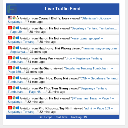
Live Traffic Feed
A visitor from
Council Bluffs, Iowa
viewed "
Dillenia suffruticosa –
Segalanya…
"
7 mins ago
A visitor from
Hanoi, Ha Noi
viewed "
Segalanya Tentang Tumbuhan…
– Page 39 –…
"
30 mins ago
A visitor from
Hanoi, Ha Noi
viewed "
keserupaan geografi –
Segalanya Tentang…
"
30 mins ago
A visitor from
Haiphong, Hai Phong
viewed "
tanaman sayur-sayuran
– Segalanya…
"
31 mins ago
A visitor from
Hung Yen
viewed "
dron – Segalanya Tentang
Tumbuhan…
"
31 mins ago
A visitor from
Ha Giang
viewed "
Segalanya Tentang Tumbuhan… –
Page 159…
"
31 mins ago
A visitor from
Bien Hoa, Dong Nai
viewed "
CNN – Segalanya Tentang
Tumbuhan…
"
31 mins ago
A visitor from
My Tho, Tien Giang
viewed "
Segalanya Tentang
Tumbuhan… – Page 48 –…
"
31 mins ago
A visitor from
Hanoi, Ha Noi
viewed "
@Tanaman Hiasan – Page 4 –
Segalanya…
"
32 mins ago
A visitor from
Phu Khuong, Tay Ninh
viewed "
admin – Page 159 –
Segalanya Tentang…
"
32 mins ago
Get Script
Real Time
Tracking ON