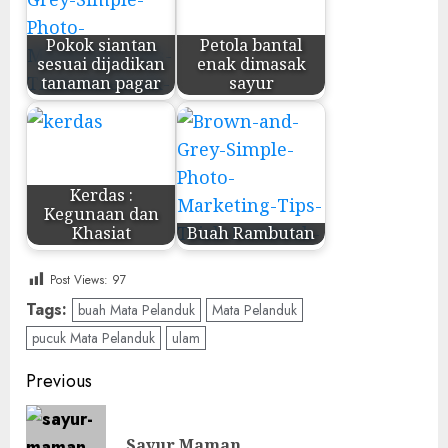
Pokok siantan
Petola bantal
sesuai dijadikan
enak dimasak
tanaman pagar
sayur
Kerdas :
Kegunaan dan
Khasiat
Buah Rambutan
Post Views:
97
Tags:
buah Mata Pelanduk
Mata Pelanduk
pucuk Mata Pelanduk
ulam
Post
Previous
navigation
Pre
Sayur Maman