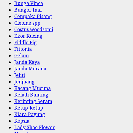
Bunga Vinca
Bungor Inai
Cempaka Pisang
Cleome spp
Costus woodsonii
Ekor Kucing
Fiddle Fig
Fittonia
Gelam
Janda Kaya
Janda Merana
Jeliti
Jenjuang
Kacang Mucuna
Keladi Bunting
Kerinting Seram
Ketup-ketup
Kiara Payung
Kopsia
Lady Shoe Flower