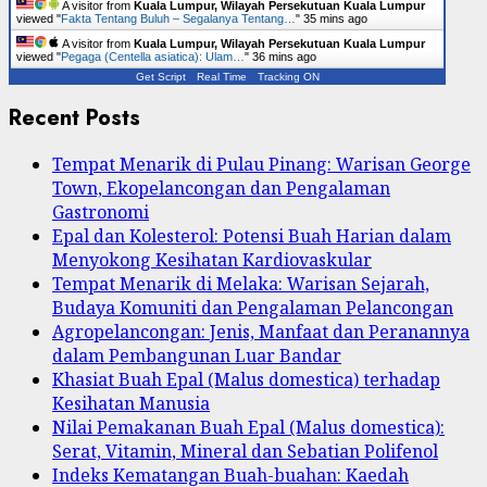
A visitor from
Kuala Lumpur, Wilayah Persekutuan Kuala Lumpur
viewed "
Fakta Tentang Buluh – Segalanya Tentang…
"
35 mins ago
A visitor from
Kuala Lumpur, Wilayah Persekutuan Kuala Lumpur
viewed "
Pegaga (Centella asiatica): Ulam…
"
36 mins ago
Get Script
Real Time
Tracking ON
Recent Posts
Tempat Menarik di Pulau Pinang: Warisan George
Town, Ekopelancongan dan Pengalaman
Gastronomi
Epal dan Kolesterol: Potensi Buah Harian dalam
Menyokong Kesihatan Kardiovaskular
Tempat Menarik di Melaka: Warisan Sejarah,
Budaya Komuniti dan Pengalaman Pelancongan
Agropelancongan: Jenis, Manfaat dan Peranannya
dalam Pembangunan Luar Bandar
Khasiat Buah Epal (Malus domestica) terhadap
Kesihatan Manusia
Nilai Pemakanan Buah Epal (Malus domestica):
Serat, Vitamin, Mineral dan Sebatian Polifenol
Indeks Kematangan Buah-buahan: Kaedah