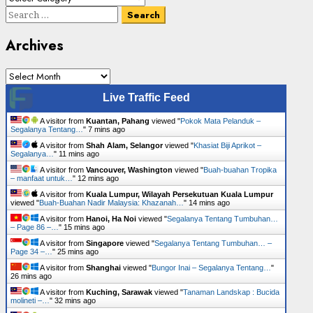
Senarai
Search
Tumbuhan
for:
Archives
Archives
Live Traffic Feed
A visitor from
Kuantan, Pahang
viewed "
Pokok Mata Pelanduk –
Segalanya Tentang…
"
7 mins ago
A visitor from
Shah Alam, Selangor
viewed "
Khasiat Biji Aprikot –
Segalanya…
"
11 mins ago
A visitor from
Vancouver, Washington
viewed "
Buah-buahan Tropika
– manfaat untuk…
"
12 mins ago
A visitor from
Kuala Lumpur, Wilayah Persekutuan Kuala Lumpur
viewed "
Buah-Buahan Nadir Malaysia: Khazanah…
"
14 mins ago
A visitor from
Hanoi, Ha Noi
viewed "
Segalanya Tentang Tumbuhan…
– Page 86 –…
"
15 mins ago
A visitor from
Singapore
viewed "
Segalanya Tentang Tumbuhan… –
Page 34 –…
"
25 mins ago
A visitor from
Shanghai
viewed "
Bungor Inai – Segalanya Tentang…
"
26 mins ago
A visitor from
Kuching, Sarawak
viewed "
Tanaman Landskap : Bucida
molineti –…
"
32 mins ago