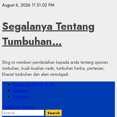
Skip
August 6, 2026
11:31:03 PM
to
content
Segalanya Tentang
Tumbuhan…
Blog ini memberi pendedahan kepada anda tentang spesies
tumbuhan, buah-buahan nadir, tumbuhan herba, pertanian,
khasiat tumbuhan dan alam semulajadi..
Primary
Download Ebook di sini
Menu
Hubungi
Penafian
Light/Dark Button
Search