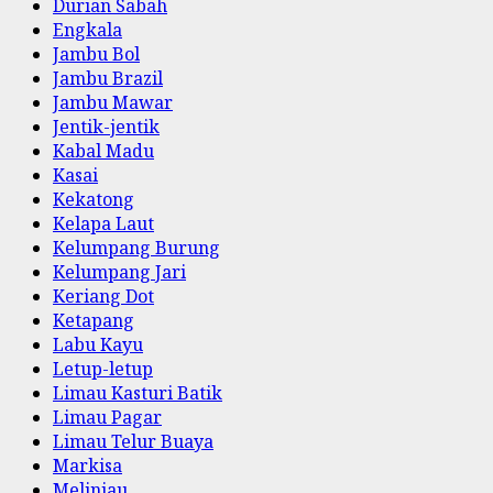
Durian Sabah
Engkala
Jambu Bol
Jambu Brazil
Jambu Mawar
Jentik-jentik
Kabal Madu
Kasai
Kekatong
Kelapa Laut
Kelumpang Burung
Kelumpang Jari
Keriang Dot
Ketapang
Labu Kayu
Letup-letup
Limau Kasturi Batik
Limau Pagar
Limau Telur Buaya
Markisa
Melinjau