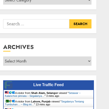
Senarai
Tumbuhan
Search
for:
ARCHIVES
Archives
Live Traffic Feed
A visitor from
Shah Alam, Selangor
viewed "
Setawar –
Kalanchoe pinnata – Segalanya…
"
3 mins ago
A visitor from
Lahore, Punjab
viewed "
Segalanya Tentang
Tumbuhan… – Blog ini…
"
13 mins ago