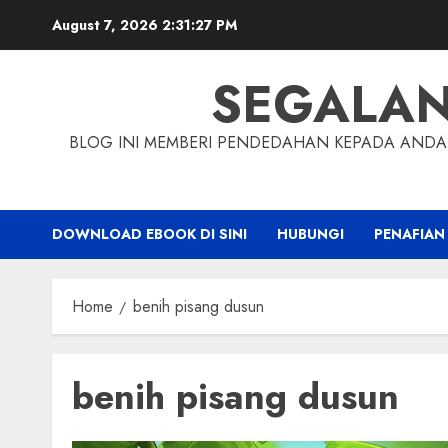
Skip
August 7, 2026
2:31:28 PM
to
content
SEGALA
BLOG INI MEMBERI PENDEDAHAN KEPADA ANDA 
DOWNLOAD EBOOK DI SINI
HUBUNGI
PENAFIAN
Home
benih pisang dusun
benih pisang dusun