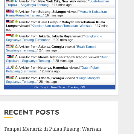
A visitor from
New York City, New York
viewed "
Buah-buahan
Tropika – Segalanya Tentang…
"
14 mins ago
A visitor from
Subang, Selangor
viewed "
Menarik Kehadiran
Rama-Rama ke Taman…
"
16 mins ago
A visitor from
Kuala Lumpur, Wilayah Persekutuan Kuala
Lumpur
viewed "
Khasiat Ulam-ulaman Tempatan: Warisan…
"
17 mins
ago
A visitor from
Jakarta, Jakarta Raya
viewed "
Kangkung –
Segalanya Tentang Tumbuhan…
"
20 mins ago
A visitor from
Atlanta, Georgia
viewed "
Buah Tampoi –
Segalanya Tentang…
"
27 mins ago
A visitor from
Manila, National Capital Region
viewed "
Buah
Ciplukan – Segalanya Tentang…
"
28 mins ago
A visitor from
Netanya, Hamerkaz
viewed "
Daun Pokok
Ketapang (Terminalia…
"
28 mins ago
A visitor from
Atlanta, Georgia
viewed "
Bunga Marigold –
Segalanya Tentang…
"
28 mins ago
Get Script
Real Time
Tracking ON
RECENT POSTS
Tempat Menarik di Pulau Pinang: Warisan