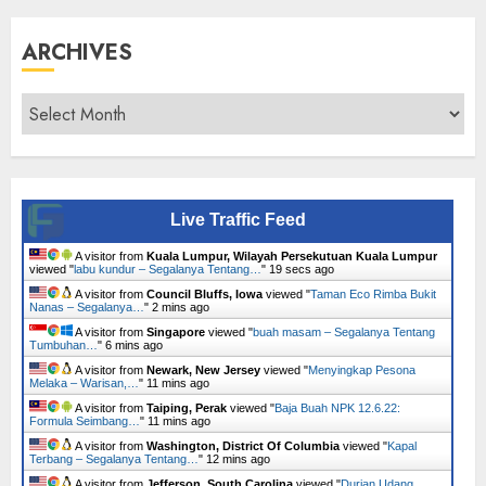
ARCHIVES
Archives
Live Traffic Feed
A visitor from
Kuala Lumpur, Wilayah Persekutuan Kuala Lumpur
viewed "
labu kundur – Segalanya Tentang…
"
20 secs ago
A visitor from
Council Bluffs, Iowa
viewed "
Taman Eco Rimba Bukit
Nanas – Segalanya…
"
2 mins ago
A visitor from
Singapore
viewed "
buah masam – Segalanya Tentang
Tumbuhan…
"
6 mins ago
A visitor from
Newark, New Jersey
viewed "
Menyingkap Pesona
Melaka – Warisan,…
"
11 mins ago
A visitor from
Taiping, Perak
viewed "
Baja Buah NPK 12.6.22:
Formula Seimbang…
"
11 mins ago
A visitor from
Washington, District Of Columbia
viewed "
Kapal
Terbang – Segalanya Tentang…
"
12 mins ago
A visitor from
Jefferson, South Carolina
viewed "
Durian Udang