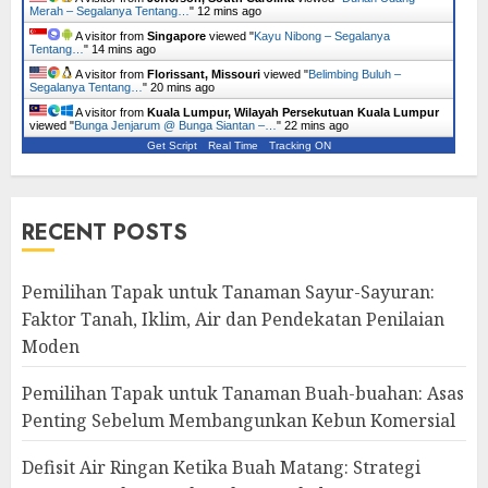
Merah – Segalanya Tentang…
"
12 mins ago
A visitor from
Singapore
viewed "
Kayu Nibong – Segalanya
Tentang…
"
14 mins ago
A visitor from
Florissant, Missouri
viewed "
Belimbing Buluh –
Segalanya Tentang…
"
20 mins ago
A visitor from
Kuala Lumpur, Wilayah Persekutuan Kuala Lumpur
viewed "
Bunga Jenjarum @ Bunga Siantan –…
"
22 mins ago
Get Script
Real Time
Tracking ON
RECENT POSTS
Pemilihan Tapak untuk Tanaman Sayur-Sayuran:
Faktor Tanah, Iklim, Air dan Pendekatan Penilaian
Moden
Pemilihan Tapak untuk Tanaman Buah-buahan: Asas
Penting Sebelum Membangunkan Kebun Komersial
Defisit Air Ringan Ketika Buah Matang: Strategi