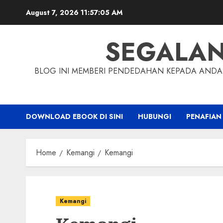
Skip
August 7, 2026
11:57:06 AM
to
content
SEGALA
BLOG INI MEMBERI PENDEDAHAN KEPADA ANDA 
DOWNLOAD EBOOK DI SINI
HUBUNGI
PENAFIAN
Home
Kemangi
Kemangi
Kemangi