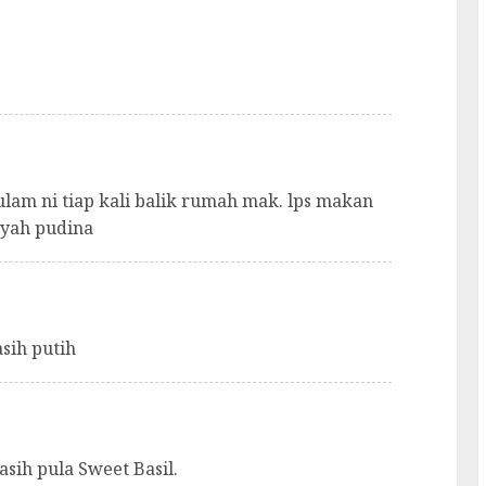
 ulam ni tiap kali balik rumah mak. lps makan
nyah pudina
asih putih
sih pula Sweet Basil.