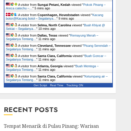
A visitor from
Sungai Petani, Kedah
viewed "
Pokok Pinang –
Areca catechu –…
"
5 mins ago
A visitor from
Copenhagen, Hovedstaden
viewed "
Kacang
botor@Kacang botol – Segalanya…
"
9 mins ago
A visitor from
Selma, North Carolina
viewed "
Buah Khiyat @
Sekiat – Segalanya…
"
10 mins ago
A visitor from
Dallas, Texas
viewed "
Remayung Merah –
Segalanya Tentang…
"
11 mins ago
A visitor from
Cleveland, Tennessee
viewed "
Pisang Serendah –
Segalanya Tentang…
"
11 mins ago
A visitor from
Santa Clara, California
viewed "
Buah Goncar –
Segalanya Tentang…
"
11 mins ago
A visitor from
Atlanta, Georgia
viewed "
Buah Mentega –
Segalanya Tentang…
"
11 mins ago
A visitor from
Santa Clara, California
viewed "
Ketumpang air –
Segalanya Tentang…
"
11 mins ago
Get Script
Real Time
Tracking ON
RECENT POSTS
Tempat Menarik di Pulau Pinang: Warisan