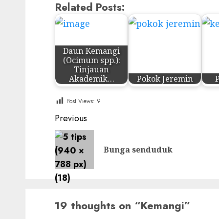
Related Posts:
Daun Kemangi
(Ocimum spp.):
Tinjauan
Akademik…
Pokok Jeremin
Post Views:
9
Post
Previous
navigation
Bunga senduduk
19 thoughts on “
Kemangi
”