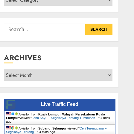
Senarai
Tumbuhan
Search
for:
ARCHIVES
Archives
Live Traffic Feed
A visitor from
Kuala Lumpur, Wilayah Persekutuan Kuala
Lumpur
viewed "
Labu Kayu – Segalanya Tentang Tumbuhan…
"
4 mins
ago
A visitor from
Subang, Selangor
viewed "
Ceri Terengganu –
Segalanya Tentang…
"
4 mins ago