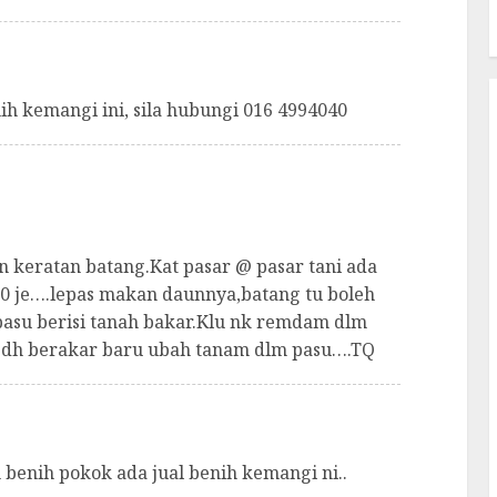
h kemangi ini, sila hubungi 016 4994040
keratan batang.Kat pasar @ pasar tani ada
1.00 je….lepas makan daunnya,batang tu boleh
 pasu berisi tanah bakar.Klu nk remdam dlm
la dh berakar baru ubah tanam dlm pasu….TQ
n benih pokok ada jual benih kemangi ni..