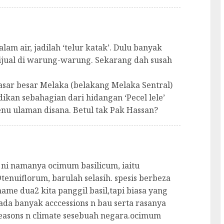
lam air, jadilah ‘telur katak’. Dulu banyak
ijual di warung-warung. Sekarang dah susah
asar besar Melaka (belakang Melaka Sentral)
dikan sebahagian dari hidangan ‘Pecel lele’
nu ulaman disana. Betul tak Pak Hassan?
 ni namanya ocimum basilicum, iaitu
nuiflorum, barulah selasih. spesis berbeza
me dua2 kita panggil basil,tapi biasa yang
m.ada banyak acccessions n bau serta rasanya
seasons n climate sesebuah negara.ocimum