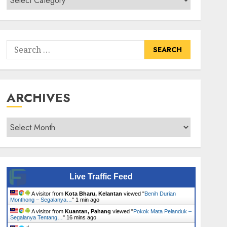
Senarai
Tumbuhan
Search
for:
ARCHIVES
Archives
Live Traffic Feed
A visitor from
Kota Bharu, Kelantan
viewed "
Benih Durian
Monthong – Segalanya…
"
1 min ago
A visitor from
Kuantan, Pahang
viewed "
Pokok Mata Pelanduk –
Segalanya Tentang…
"
16 mins ago