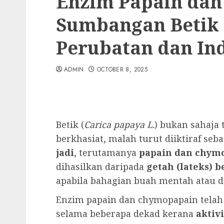
Enzim Papain dan
Sumbangan Betik
Perubatan dan Ind
ADMIN
OCTOBER 8, 2025
Betik (
Carica papaya L.
) bukan sahaja 
berkhasiat, malah turut diiktiraf seb
jadi
, terutamanya
papain dan chym
dihasilkan daripada
getah (lateks) b
apabila bahagian buah mentah atau d
Enzim papain dan chymopapain telah 
selama beberapa dekad kerana
aktiv