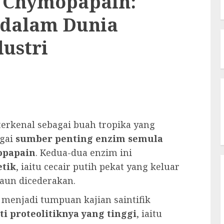
 Chymopapain:
 dalam Dunia
ustri
terkenal sebagai buah tropika yang
agai
sumber penting enzim semula
opapain
. Kedua-dua enzim ini
etik
, iaitu cecair putih pekat yang keluar
aun dicederakan.
menjadi tumpuan kajian saintifik
iti proteolitiknya yang tinggi
, iaitu