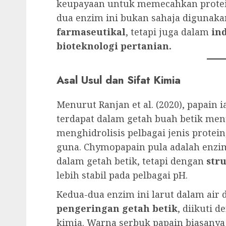
keupayaan untuk memecahkan protein
dua enzim ini bukan sahaja digunak
farmaseutikal
, tetapi juga dalam
in
bioteknologi pertanian.
Asal Usul dan Sifat Kimia
Menurut Ranjan et al. (2020), papain 
terdapat dalam getah buah betik me
menghidrolisis pelbagai jenis protei
guna. Chymopapain pula adalah enz
dalam getah betik, tetapi dengan
stru
lebih stabil pada pelbagai pH.
Kedua-dua enzim ini larut dalam air 
pengeringan getah betik
, diikuti
kimia. Warna serbuk papain biasany