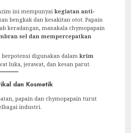
enzim ini mempunyai
kegiatan anti-
 bengkak dan kesakitan otot. Papain
ab keradangan, manakala chymopapain
mbran sel dan mempercepatkan
a berpotensi digunakan dalam
krim
t luka, jerawat, dan kesan parut.
ikal dan Kosmetik
atan, papain dan chymopapain turut
bagai industri.