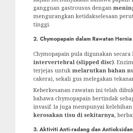
gangguan gastrousus dengan
mening
mengurangkan ketidakselesaan perut
tinggi.
2. Chymopapain dalam Rawatan Hernia
Chymopapain pula digunakan secara 
intervertebral (slipped disc)
. Enzim
terjejas untuk
melarutkan bahan nu
cakera), sekali gus melegakan tekanan
Keberkesanan rawatan ini telah dibu
bahawa chymopapain bertindak sebag
invasif. Ia juga mempunyai kelebiha
kerosakan tisu di sekitarnya
, berba
3. Aktiviti Anti-radang dan Antioksidan