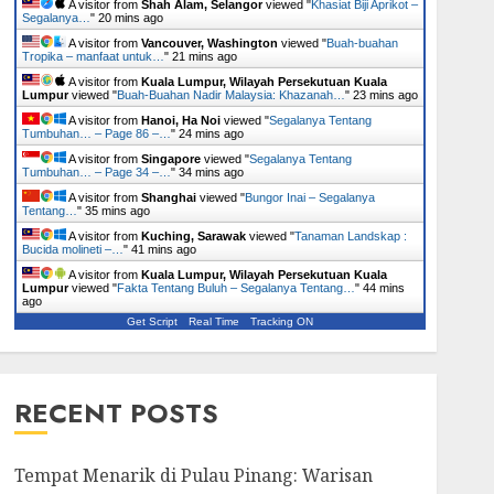
A visitor from
Shah Alam, Selangor
viewed "
Khasiat Biji Aprikot –
Segalanya…
"
20 mins ago
A visitor from
Vancouver, Washington
viewed "
Buah-buahan
Tropika – manfaat untuk…
"
21 mins ago
A visitor from
Kuala Lumpur, Wilayah Persekutuan Kuala
Lumpur
viewed "
Buah-Buahan Nadir Malaysia: Khazanah…
"
23 mins ago
A visitor from
Hanoi, Ha Noi
viewed "
Segalanya Tentang
Tumbuhan… – Page 86 –…
"
24 mins ago
A visitor from
Singapore
viewed "
Segalanya Tentang
Tumbuhan… – Page 34 –…
"
34 mins ago
A visitor from
Shanghai
viewed "
Bungor Inai – Segalanya
Tentang…
"
35 mins ago
A visitor from
Kuching, Sarawak
viewed "
Tanaman Landskap :
Bucida molineti –…
"
41 mins ago
A visitor from
Kuala Lumpur, Wilayah Persekutuan Kuala
Lumpur
viewed "
Fakta Tentang Buluh – Segalanya Tentang…
"
44 mins
ago
Get Script
Real Time
Tracking ON
RECENT POSTS
Tempat Menarik di Pulau Pinang: Warisan