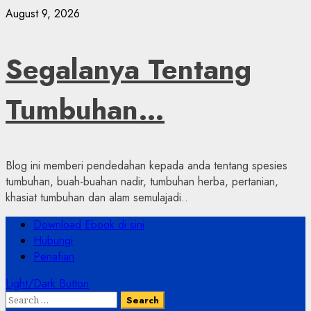
Skip
August 9, 2026
to
content
Segalanya Tentang
Tumbuhan…
Blog ini memberi pendedahan kepada anda tentang spesies
tumbuhan, buah-buahan nadir, tumbuhan herba, pertanian,
khasiat tumbuhan dan alam semulajadi..
Primary
Download Ebook di sini
Menu
Hubungi
Penafian
Light/Dark Button
Search