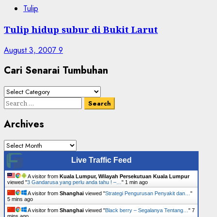
Tulip
Tulip hidup subur di Bukit Larut
August 3, 2007
9
Cari Senarai Tumbuhan
Cari
Senarai
Search
Tumbuhan
for:
Archives
Archives
Live Traffic Feed
A visitor from
Kuala Lumpur, Wilayah Persekutuan Kuala Lumpur
viewed "
3 Gandarusa yang perlu anda tahu ! –…
"
1 min ago
A visitor from
Shanghai
viewed "
Strategi Pengurusan Penyakit dan…
"
5 mins ago
A visitor from
Shanghai
viewed "
Black berry – Segalanya Tentang…
"
7
mins ago