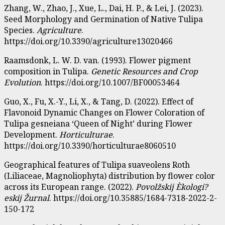
Zhang, W., Zhao, J., Xue, L., Dai, H. P., & Lei, J. (2023).
Seed Morphology and Germination of Native Tulipa
Species.
Agriculture
.
https://doi.org/10.3390/agriculture13020466
Raamsdonk, L. W. D. van. (1993). Flower pigment
composition in Tulipa.
Genetic Resources and Crop
Evolution
. https://doi.org/10.1007/BF00053464
Guo, X., Fu, X.-Y., Li, X., & Tang, D. (2022). Effect of
Flavonoid Dynamic Changes on Flower Coloration of
Tulipa gesneiana ‘Queen of Night’ during Flower
Development.
Horticulturae
.
https://doi.org/10.3390/horticulturae8060510
Geographical features of Tulipa suaveolens Roth
(Liliaceae, Magnoliophyta) distribution by flower color
across its European range. (2022).
Povolžskij Èkologi?
eskij Žurnal
. https://doi.org/10.35885/1684-7318-2022-2-
150-172