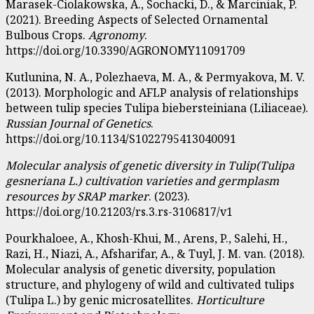
Marasek-Ciolakowska, A., Sochacki, D., & Marciniak, P.
(2021). Breeding Aspects of Selected Ornamental
Bulbous Crops.
Agronomy
.
https://doi.org/10.3390/AGRONOMY11091709
Kutlunina, N. A., Polezhaeva, M. A., & Permyakova, M. V.
(2013). Morphologic and AFLP analysis of relationships
between tulip species Tulipa biebersteiniana (Liliaceae).
Russian Journal of Genetics
.
https://doi.org/10.1134/S1022795413040091
Molecular analysis of genetic diversity in Tulip(Tulipa
gesneriana L.) cultivation varieties and germplasm
resources by SRAP marker
. (2023).
https://doi.org/10.21203/rs.3.rs-3106817/v1
Pourkhaloee, A., Khosh-Khui, M., Arens, P., Salehi, H.,
Razi, H., Niazi, A., Afsharifar, A., & Tuyl, J. M. van. (2018).
Molecular analysis of genetic diversity, population
structure, and phylogeny of wild and cultivated tulips
(Tulipa L.) by genic microsatellites.
Horticulture