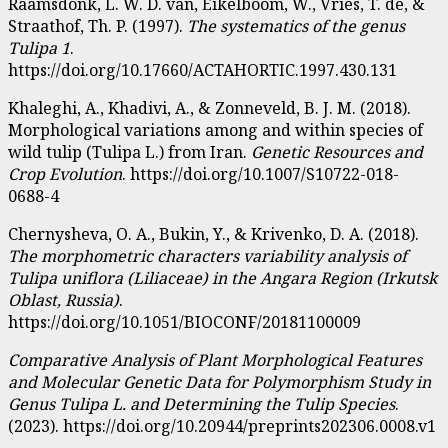
Raamsdonk, L. W. D. van, Eikelboom, W., Vries, T. de, &
Straathof, Th. P. (1997).
The systematics of the genus
Tulipa 1
.
https://doi.org/10.17660/ACTAHORTIC.1997.430.131
Khaleghi, A., Khadivi, A., & Zonneveld, B. J. M. (2018).
Morphological variations among and within species of
wild tulip (Tulipa L.) from Iran.
Genetic Resources and
Crop Evolution
. https://doi.org/10.1007/S10722-018-
0688-4
Chernysheva, O. A., Bukin, Y., & Krivenko, D. A. (2018).
The morphometric characters variability analysis of
Tulipa uniflora (Liliaceae) in the Angara Region (Irkutsk
Oblast, Russia)
.
https://doi.org/10.1051/BIOCONF/20181100009
Comparative Analysis of Plant Morphological Features
and Molecular Genetic Data for Polymorphism Study in
Genus Tulipa L. and Determining the Tulip Species
.
(2023). https://doi.org/10.20944/preprints202306.0008.v1