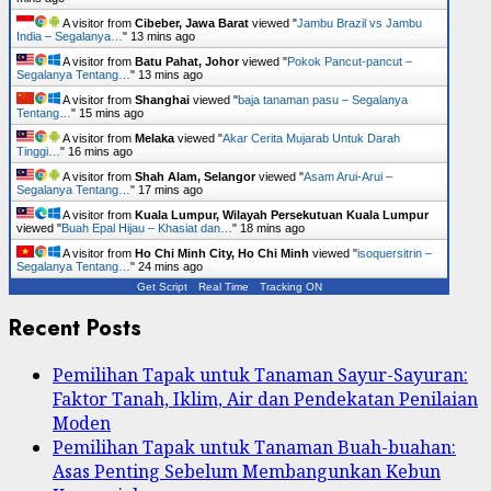
A visitor from
Cibeber, Jawa Barat
viewed "
Jambu Brazil vs Jambu
India – Segalanya…
"
13 mins ago
A visitor from
Batu Pahat, Johor
viewed "
Pokok Pancut-pancut –
Segalanya Tentang…
"
13 mins ago
A visitor from
Shanghai
viewed "
baja tanaman pasu – Segalanya
Tentang…
"
15 mins ago
A visitor from
Melaka
viewed "
Akar Cerita Mujarab Untuk Darah
Tinggi…
"
16 mins ago
A visitor from
Shah Alam, Selangor
viewed "
Asam Arui-Arui –
Segalanya Tentang…
"
17 mins ago
A visitor from
Kuala Lumpur, Wilayah Persekutuan Kuala Lumpur
viewed "
Buah Epal Hijau – Khasiat dan…
"
18 mins ago
A visitor from
Ho Chi Minh City, Ho Chi Minh
viewed "
isoquersitrin –
Segalanya Tentang…
"
24 mins ago
Get Script
Real Time
Tracking ON
Recent Posts
Pemilihan Tapak untuk Tanaman Sayur-Sayuran:
Faktor Tanah, Iklim, Air dan Pendekatan Penilaian
Moden
Pemilihan Tapak untuk Tanaman Buah-buahan:
Asas Penting Sebelum Membangunkan Kebun