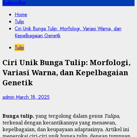
for:
Subscribe
Home
Tulip
Ciri Unik Bunga Tulip: Morfologi, Variasi Warna, dan
Kepelbagaian Genetik
Tulip
Ciri Unik Bunga Tulip: Morfologi,
Variasi Warna, dan Kepelbagaian
Genetik
admin
March 18, 2025
Bunga tulip,
yang tergolong dalam genus
Tulipa
,
terkenal dengan kecantikannya yang menawan,
kepelbagaian, dan keupayaan adaptasinya. Artikel ini
menerokai ciri-ciri unik bunga tulip, dengan tumpuan