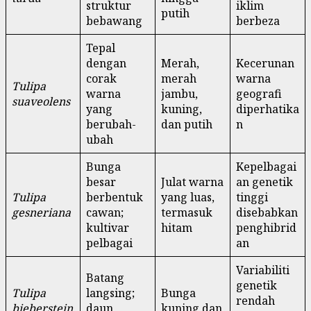
struktur
iklim
putih
bebawang
berbeza
Tepal
dengan
Merah,
Kecerunan
corak
merah
warna
Tulipa
warna
jambu,
geografi
suaveolens
yang
kuning,
diperhatika
berubah-
dan putih
n
ubah
Bunga
Kepelbagai
besar
Julat warna
an genetik
Tulipa
berbentuk
yang luas,
tinggi
gesneriana
cawan;
termasuk
disebabkan
kultivar
hitam
penghibrid
pelbagai
an
Variabiliti
Batang
genetik
Tulipa
langsing;
Bunga
rendah
bieberstein
daun
kuning dan