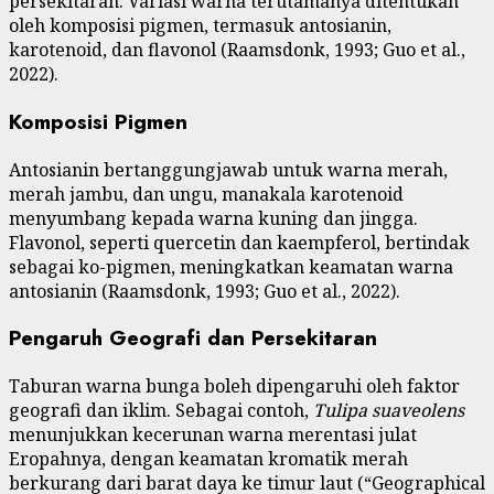
persekitaran. Variasi warna terutamanya ditentukan
oleh komposisi pigmen, termasuk antosianin,
karotenoid, dan flavonol (Raamsdonk, 1993; Guo et al.,
2022).
Komposisi Pigmen
Antosianin bertanggungjawab untuk warna merah,
merah jambu, dan ungu, manakala karotenoid
menyumbang kepada warna kuning dan jingga.
Flavonol, seperti quercetin dan kaempferol, bertindak
sebagai ko-pigmen, meningkatkan keamatan warna
antosianin (Raamsdonk, 1993; Guo et al., 2022).
Pengaruh Geografi dan Persekitaran
Taburan warna bunga boleh dipengaruhi oleh faktor
geografi dan iklim. Sebagai contoh,
Tulipa suaveolens
menunjukkan kecerunan warna merentasi julat
Eropahnya, dengan keamatan kromatik merah
berkurang dari barat daya ke timur laut (“Geographical