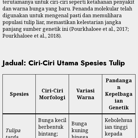
terutamanya untuk ciri-ciri seperti ketahanan penyakit
dan warna bunga yang baru. Penanda molekular telah
digunakan untuk mengenal pasti dan memulihara
populasi tulip liar, memastikan kelestarian jangka
panjang sumber genetik ini (Pourkhaloee et al., 2017;
Pourkhaloee et al., 2018).
Jadual: Ciri-Ciri Utama Spesies Tulip
Pandanga
n
Ciri-Ciri
Variasi
Spesies
Kepelbaga
Morfologi
Warna
ian
Genetik
Bunga kecil
Kebolehsua
Bunga
berbentuk
ian tinggi
Tulipa
kuning
bintang;
kepada
tarda
hingga